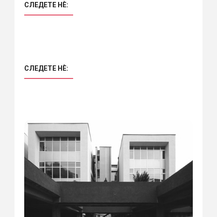
СЛЕДЕТЕ НÈ:
СЛЕДЕТЕ НÈ: