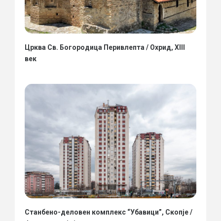
Црква Св. Богородица Перивлепта / Охрид, XIII
век
Станбено-деловен комплекс “Убавици”, Скопје /