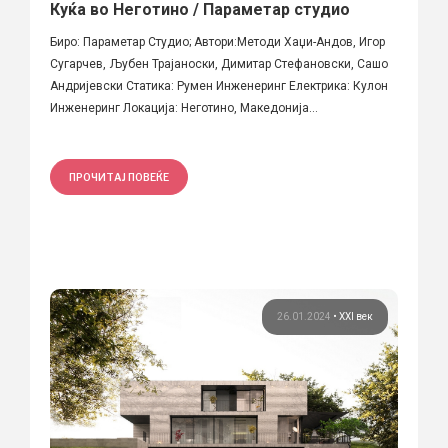
Куќа во Неготино / Параметар студио
Биро: Параметар Студио; Автори:Методи Хаџи-Андов, Игор
Сугарчев, Љубен Трајаноски, Димитар Стефановски, Сашо
Андријевски Статика: Румен Инженеринг Електрика: Кулон
Инженеринг Локација: Неготино, Македонија...
ПРОЧИТАЈ ПОВЕЌЕ
26.01.2024
•
XXI век