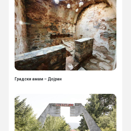
Градски амам – Дојран