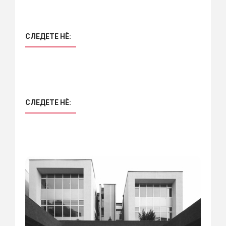
СЛЕДЕТЕ НÈ:
СЛЕДЕТЕ НÈ: