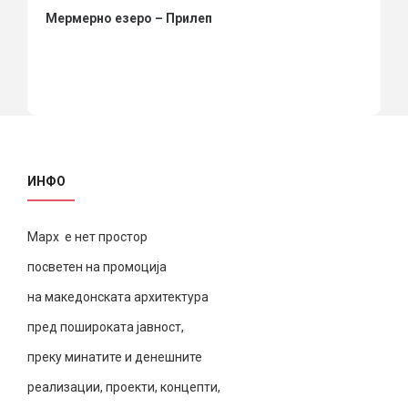
Мермерно езеро – Прилеп
ИНФО
Марх е нет простор
посветен на промоција
на македонската архитектура
пред пошироката јавност,
преку минатите и денешните
реализации, проекти, концепти,