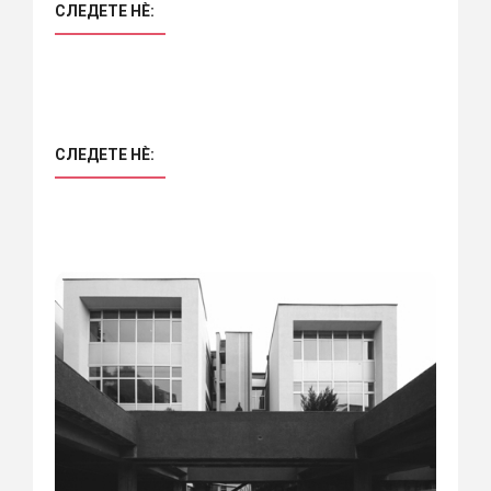
СЛЕДЕТЕ НÈ:
СЛЕДЕТЕ НÈ: