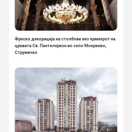
Фреско декорација на столбови низ примерот на
црквата Св. Пантелејмон во село Мокриево,
Струмичко