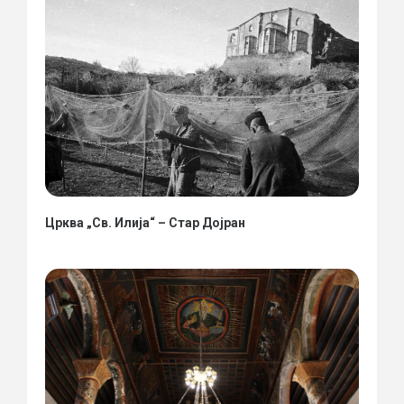
Црква „Св. Илија“ – Стар Дојран