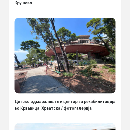
Крушево
Детско одмаралиште и центар за рехабилитација
во Крвавица, Хрватска / фотогалерија