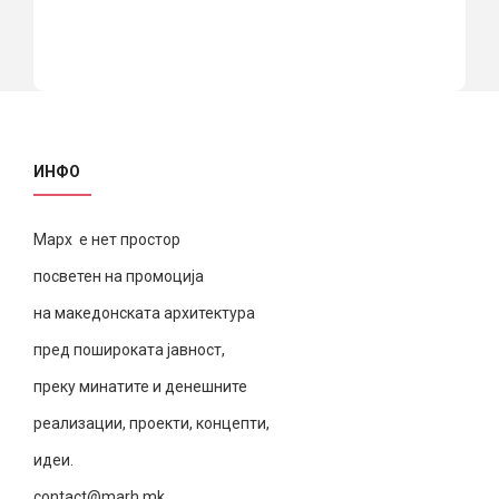
ИНФО
Марх е нет простор
посветен на промоција
на македонската архитектура
пред пошироката јавност,
преку минатите и денешните
реализации, проекти, концепти,
идеи.
contact@marh.mk