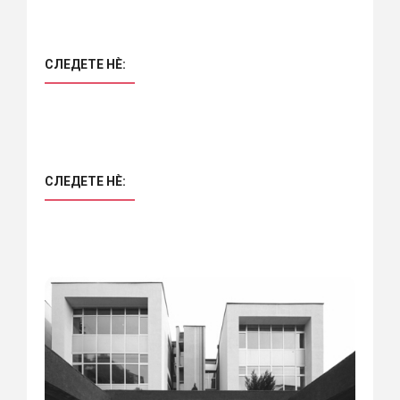
СЛЕДЕТЕ НÈ:
СЛЕДЕТЕ НÈ: