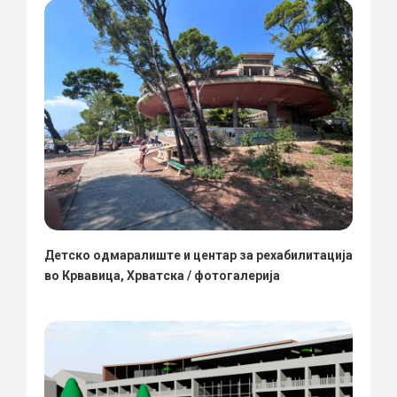
Детско одмаралиште и центар за рехабилитација
во Крвавица, Хрватска / фотогалерија