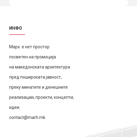
ИНФО
Марх е нет простор
посветен на промоција
на македонската архитектура
пред пошироката јавност,
преку минатите и денешните
реализации, проекти, концепти,
идеи.
contact@marh.mk