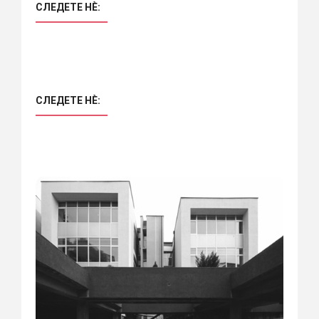
СЛЕДЕТЕ НÈ:
СЛЕДЕТЕ НÈ: