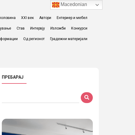
Macedonian
I половина
XXI век
Автори
Ентериер и мебел
жување
Став
Интервју
Изложби
Конкурси
формации
Од регионот
Градежни материјали
ПРЕБАРАЈ