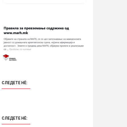
СЛЕДЕТЕ НÈ:
СЛЕДЕТЕ НÈ: