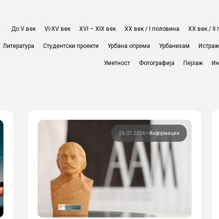
До V век
VI-XV век
XVI – XIX век
ХХ век / I половина
ХХ век / I
Литература
Студентски проекти
Урбана опрема
Урбанизам
Истра
Уметност
Фотографија
Пејзаж
Ин
26.01.2026
•
Информации