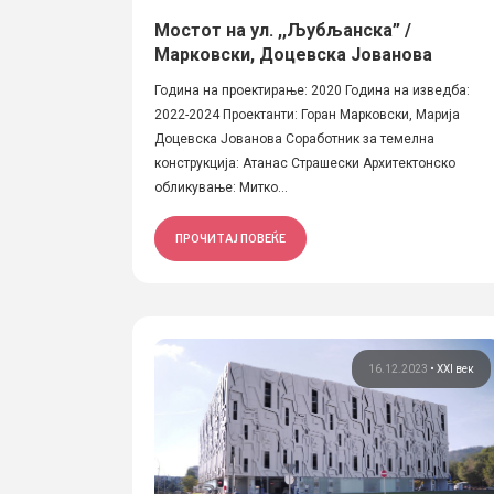
Мостот на ул. ,,Љубљанска” /
Марковски, Доцевска Јованова
Година на проектирање: 2020 Година на изведба:
2022-2024 Проектанти: Горан Марковски, Марија
Доцевска Јованова Соработник за темелна
конструкција: Атанас Страшески Архитектонско
обликување: Митко...
ПРОЧИТАЈ ПОВЕЌЕ
16.12.2023
•
XXI век