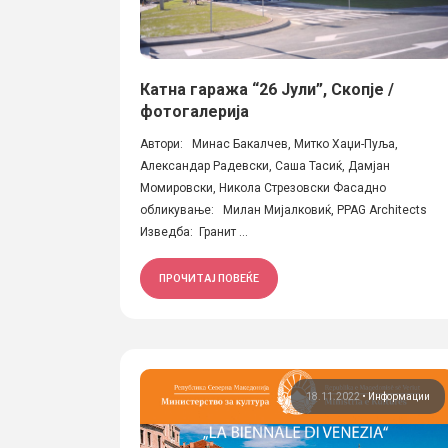
Катна гаража “26 Јули”, Скопје /
фотогалерија
Автори: Минас Бакалчев, Митко Хаџи-Пуља,
Александар Радевски, Саша Тасиќ, Дамјан
Момировски, Никола Стрезовски Фасадно
обликување: Милан Мијалковиќ, PPAG Architects
Изведба: Гранит ...
ПРОЧИТАЈ ПОВЕЌЕ
18.11.2022
•
Информации