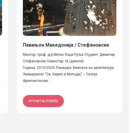
Павиљон Македонија / Стефановски
Ментор: проф. д-р Митко Хаџи-Пуља Студент: Димитар
Стефановски Семестар: IX (девети)
Година: 2019/2020 Локација: Биенале на архитектура
Универзитет “Св. Кирил и Методиј” – Скопје
.
Архитектонски...
ПРОЧИТАЈ ПОВЕЌЕ