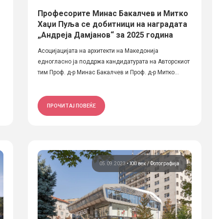
Професорите Минас Бакалчев и Митко
Хаџи Пуља се добитници на наградата
„Андреја Дамјанов“ за 2025 година
Асоцијацијата на архитекти на Македонија
едногласно ја поддржа кандидатурата на Авторскиот
тим Проф. д-р Минас Бакалчев и Проф. д-р Митко...
ПРОЧИТАЈ ПОВЕЌЕ
05.09.2023
•
XXI век
Фотографија