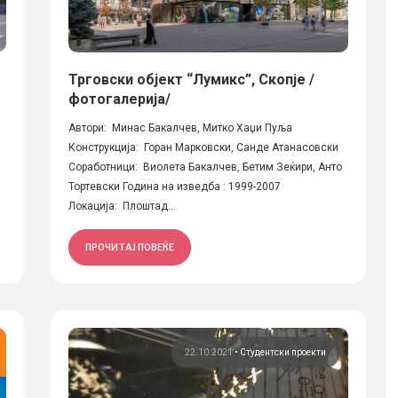
Трговски објект “Лумикс”, Скопје /
фотогалерија/
Автори: Минас Бакалчев, Митко Хаџи Пуља
Конструкција: Горан Марковски, Санде Атанасовски
Соработници: Виолета Бакалчев, Бетим Зеќири, Анто
Тортевски Година на изведба : 1999-2007
Локација: Плоштад...
ПРОЧИТАЈ ПОВЕЌЕ
22.10.2021
•
Студентски проекти