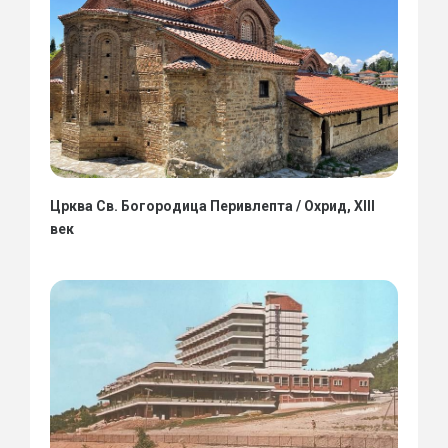
Црква Св. Богородица Перивлепта / Охрид, XIII
век