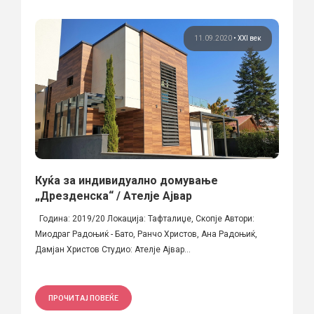
11.09.2020
•
XXI век
Куќа за индивидуално домување
„Дрезденска“ / Ателје Ајвар
Година: 2019/20 Локација: Тафталиџе, Скопје Автори:
Миодраг Радоњиќ - Бато, Ранчо Христов, Ана Радоњиќ,
Дамјан Христов Студио: Ателје Ајвар...
ПРОЧИТАЈ ПОВЕЌЕ