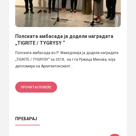
Полската амбасада ја додели наградата
„TIGRITE / TYGRYSY “
Полската амбасада во Р. Македонија ја додели наградата
„TIGRITE / TYGRYSY“ за 2018, на г-ѓа Ружица Минова, која
дипломира на Архитектонскиот...
ПРОЧИТАЈ ПОВЕЌЕ
ПРЕБАРАЈ