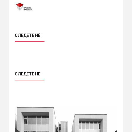
СЛЕДЕТЕ НÈ:
СЛЕДЕТЕ НÈ: