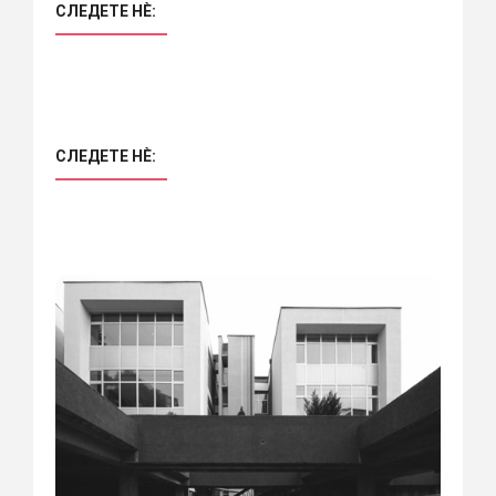
СЛЕДЕТЕ НÈ:
СЛЕДЕТЕ НÈ: