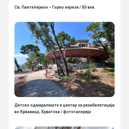
Св. Пантелејмон – Горно нерези / XII век
Детско одмаралиште и центар за рехабилитација
во Крвавица, Хрватска / фотогалерија