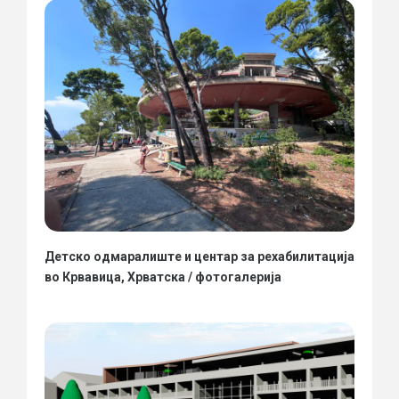
Детско одмаралиште и центар за рехабилитација
во Крвавица, Хрватска / фотогалерија