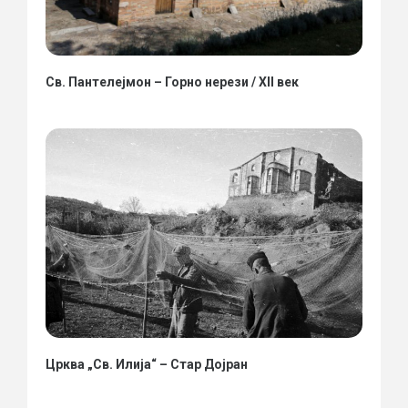
Св. Пантелејмон – Горно нерези / XII век
Црква „Св. Илија“ – Стар Дојран