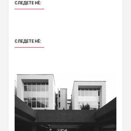
СЛЕДЕТЕ НÈ:
СЛЕДЕТЕ НÈ: