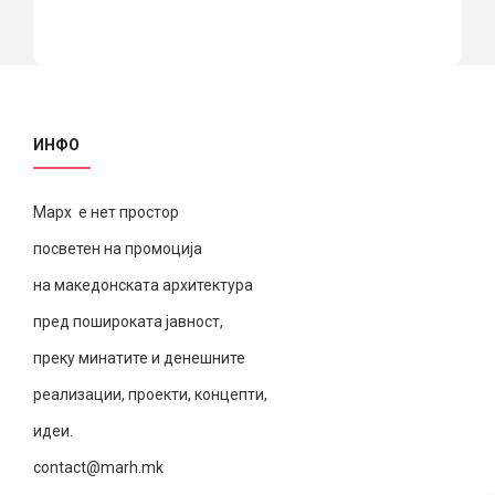
ИНФО
Марх е нет простор
посветен на промоција
на македонската архитектура
пред пошироката јавност,
преку минатите и денешните
реализации, проекти, концепти,
идеи.
contact@marh.mk