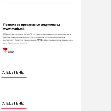
СЛЕДЕТЕ НÈ:
СЛЕДЕТЕ НÈ: