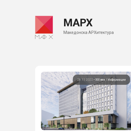
Skip
to
МАРХ
content
Македонска АРХитектура
28.11.2022
•
XXI век
Информации