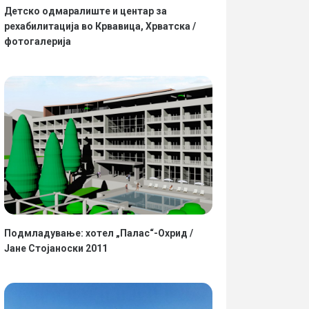
Детско одмаралиште и центар за
рехабилитација во Крвавица, Хрватска /
фотогалерија
Подмладување: хотел „Палас“-Охрид /
Јане Стојаноски 2011