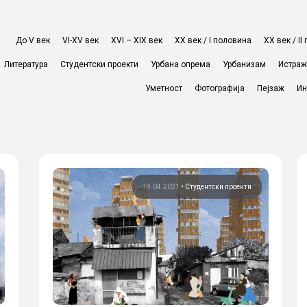
До V век
VI-XV век
XVI – XIX век
ХХ век / I половина
ХХ век / I
Литература
Студентски проекти
Урбана опрема
Урбанизам
Истра
Уметност
Фотографија
Пејзаж
Ин
19.04.2021
•
Студентски проекти