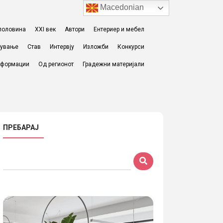
Macedonian
I половина
XXI век
Автори
Ентериер и мебел
жување
Став
Интервју
Изложби
Конкурси
формации
Од регионот
Градежни материјали
ПРЕБАРАЈ