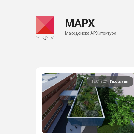
Skip
to
МАРХ
content
Македонска АРХитектура
15.01.2024
•
Информации