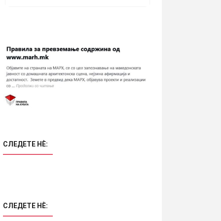
СЛЕДЕТЕ НÈ:
СЛЕДЕТЕ НÈ: