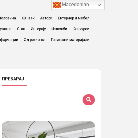
Macedonian
I половина
XXI век
Автори
Ентериер и мебел
жување
Став
Интервју
Изложби
Конкурси
формации
Од регионот
Градежни материјали
ПРЕБАРАЈ