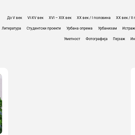
До V век
VI-XV век
XVI – XIX век
ХХ век / I половина
ХХ век / I
Литература
Студентски проекти
Урбана опрема
Урбанизам
Истра
Уметност
Фотографија
Пејзаж
Ин