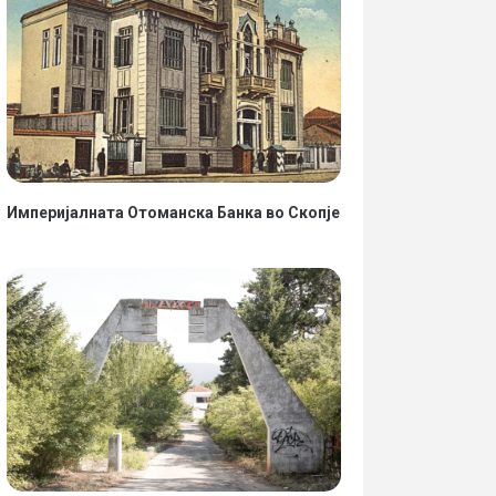
Империјалната Отоманска Банка во Скопје