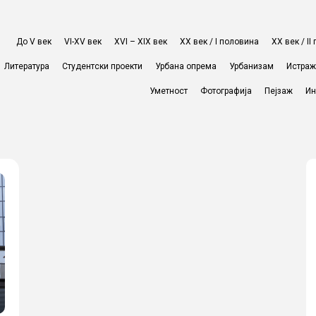
До V век
VI-XV век
XVI – XIX век
ХХ век / I половина
ХХ век / I
Литература
Студентски проекти
Урбана опрема
Урбанизам
Истра
Уметност
Фотографија
Пејзаж
Ин