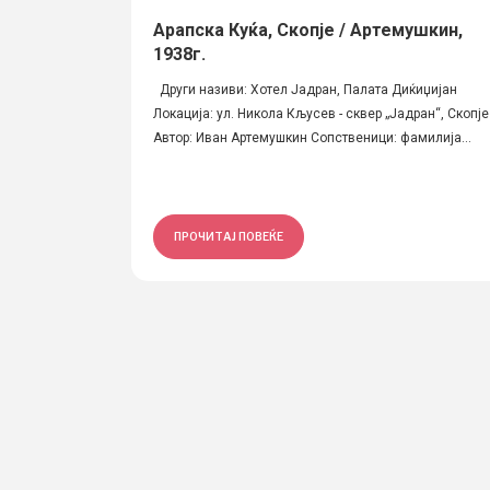
Арапска Куќа, Скопје / Артемушкин,
1938г.
Други називи: Хотел Јадран, Палата Диќиџијан
Локација: ул. Никола Кљусев - сквер „Јадран“, Скопје
Автор: Иван Артемушкин Сопственици: фамилија...
ПРОЧИТАЈ ПОВЕЌЕ