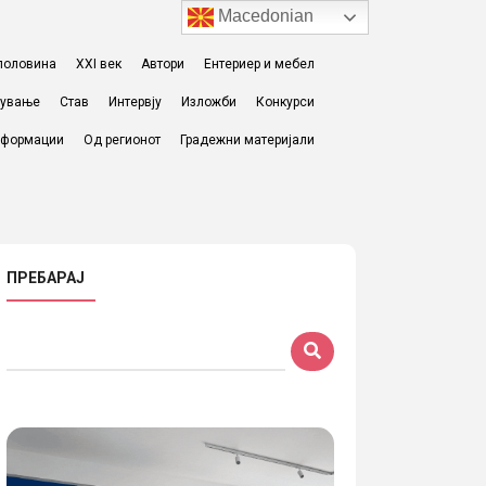
Macedonian
I половина
XXI век
Автори
Ентериер и мебел
жување
Став
Интервју
Изложби
Конкурси
формации
Од регионот
Градежни материјали
ПРЕБАРАЈ