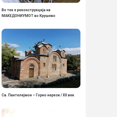
Во тек е реконструкција на
МАКЕДОНИУМОТ во Крушево
Св. Пантелејмон – Горно нерези / XII век