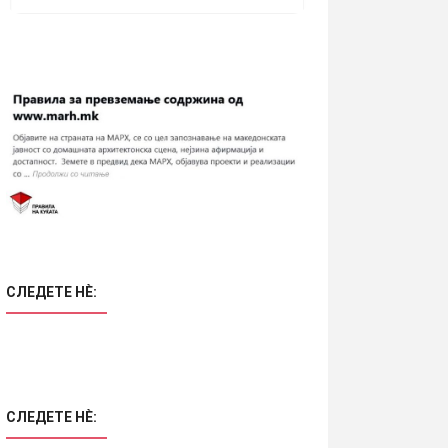
СЛЕДЕТЕ НÈ:
СЛЕДЕТЕ НÈ: