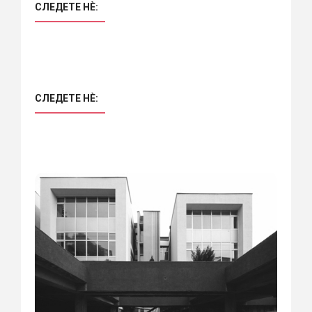
СЛЕДЕТЕ НÈ:
СЛЕДЕТЕ НÈ: