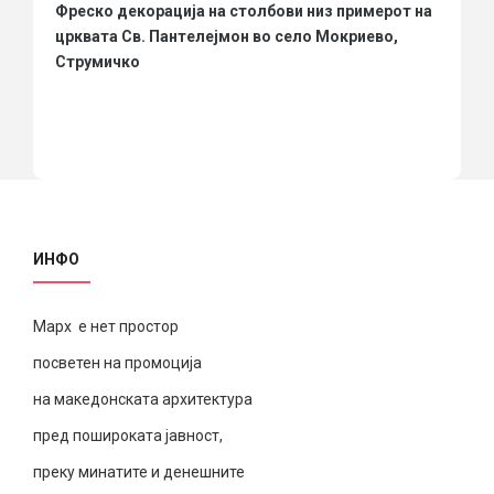
Фреско декорација на столбови низ примерот на
црквата Св. Пантелејмон во село Мокриево,
Струмичко
ИНФО
Марх е нет простор
посветен на промоција
на македонската архитектура
пред пошироката јавност,
преку минатите и денешните