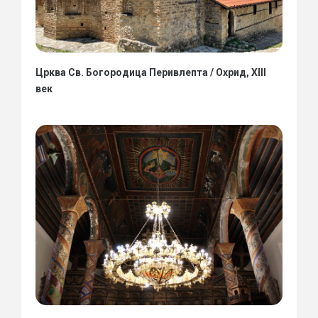
Црква Св. Богородица Перивлепта / Охрид, XIII
век