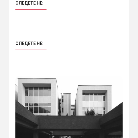
СЛЕДЕТЕ НÈ:
СЛЕДЕТЕ НÈ: