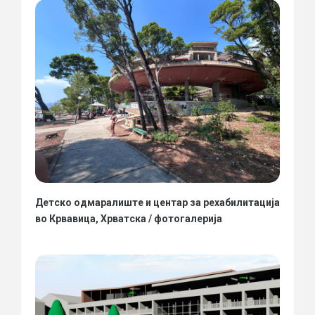
Детско одмаралиште и центар за рехабилитација
во Крвавица, Хрватска / фотогалерија