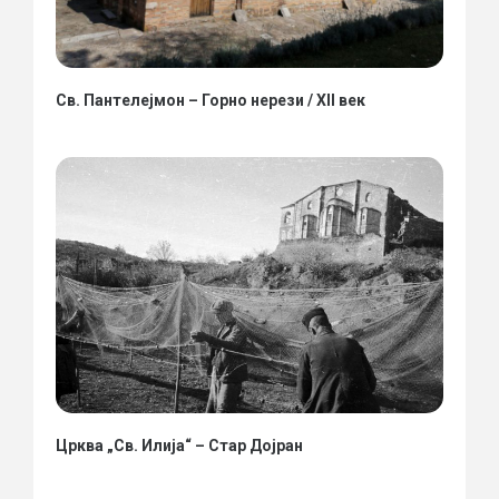
Св. Пантелејмон – Горно нерези / XII век
Црква „Св. Илија“ – Стар Дојран