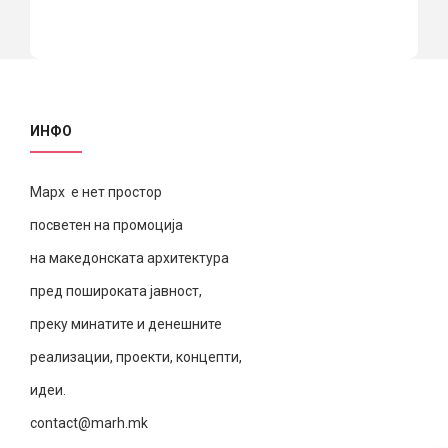
ИНФО
Марх е нет простор
посветен на промоција
на македонската архитектура
пред пошироката јавност,
преку минатите и денешните
реализации, проекти, концепти,
идеи.
contact@marh.mk