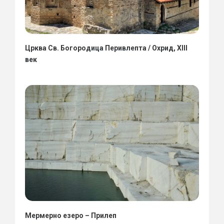
Црква Св. Богородица Перивлепта / Охрид, XIII
век
Мермерно езеро – Прилеп