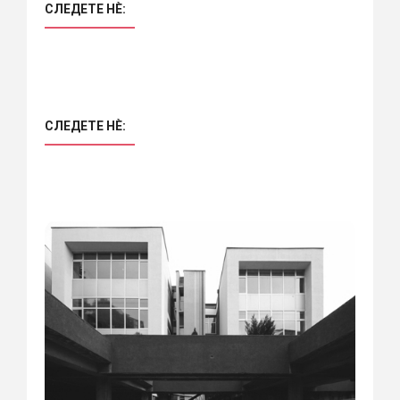
СЛЕДЕТЕ НÈ:
СЛЕДЕТЕ НÈ: