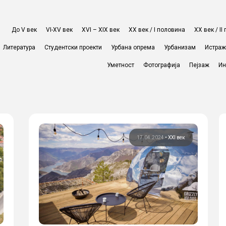
До V век
VI-XV век
XVI – XIX век
ХХ век / I половина
ХХ век / I
Литература
Студентски проекти
Урбана опрема
Урбанизам
Истра
Уметност
Фотографија
Пејзаж
Ин
17.04.2024
•
XXI век