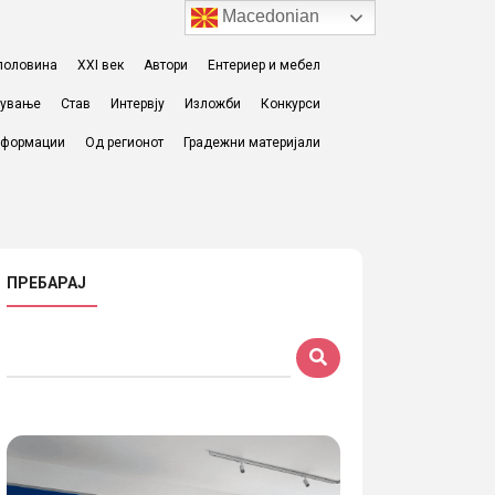
Macedonian
I половина
XXI век
Автори
Ентериер и мебел
жување
Став
Интервју
Изложби
Конкурси
формации
Од регионот
Градежни материјали
ПРЕБАРАЈ