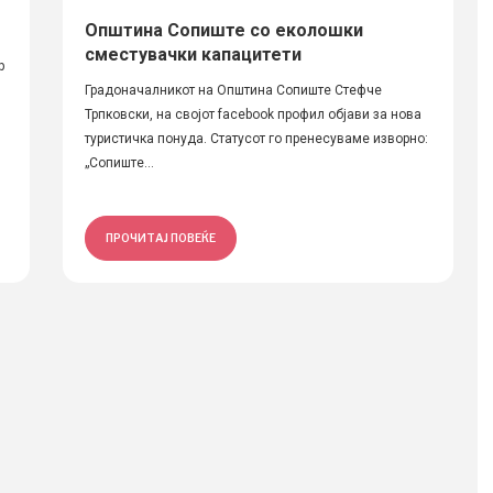
Општина Сопиште со еколошки
сместувачки капацитети
р
Градоначалникот на Општина Сопиште Стефче
Трпковски, на својот facebook профил објави за нова
туристичка понуда. Статусот го пренесуваме изворно:
„Сопиште...
ПРОЧИТАЈ ПОВЕЌЕ