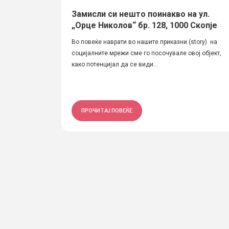
Замисли си нешто поинакво на ул.
„Орце Николов“ бр. 128, 1000 Скопје
Во повеќе наврати во нашите приказни (story) на
социјалните мрежи сме го посочувале овој објект,
како потенцијал да се види...
ПРОЧИТАЈ ПОВЕЌЕ