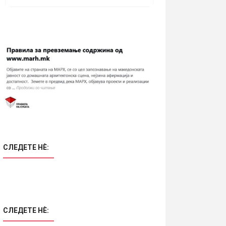
СЛЕДЕТЕ НÈ:
СЛЕДЕТЕ НÈ: