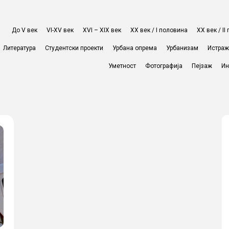
До V век
VI-XV век
XVI – XIX век
ХХ век / I половина
ХХ век / I
Литература
Студентски проекти
Урбана опрема
Урбанизам
Истра
Уметност
Фотографија
Пејзаж
Ин