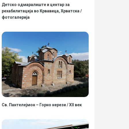
Детско одмаралиште и центар за
рехабилитација во Крвавица, Хрватска /
фотогалерија
Св. Пантелејмон – Горно нерези / XII век