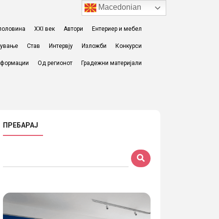
Macedonian
I половина
XXI век
Автори
Ентериер и мебел
жување
Став
Интервју
Изложби
Конкурси
формации
Од регионот
Градежни материјали
ПРЕБАРАЈ