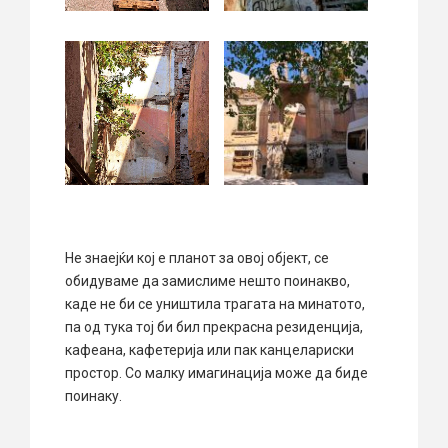
Не знаејќи кој е планот за овој објект, се
обидуваме да замислиме нешто поинакво,
каде не би се уништила трагата на минатото,
па од тука тој би бил прекрасна резиденција,
кафеана, кафетерија или пак канцелариски
простор. Со малку имагинација може да биде
поинаку.