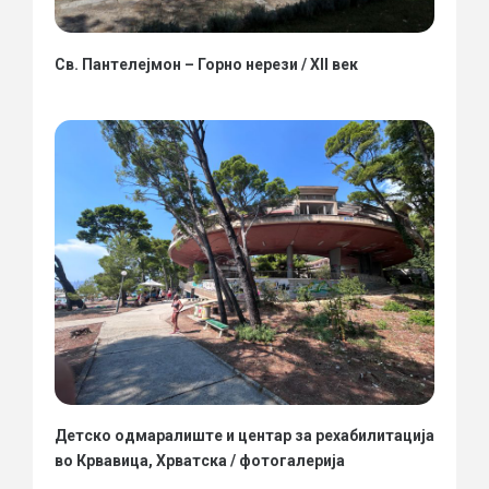
Св. Пантелејмон – Горно нерези / XII век
Детско одмаралиште и центар за рехабилитација
во Крвавица, Хрватска / фотогалерија