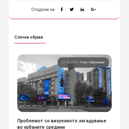
Сподели на:
Слични објави
тав
27.10.2025
•
Став
Урбанизам
ди
Проблемот со визуелното загадување
Да с
в“
во урбаните средини