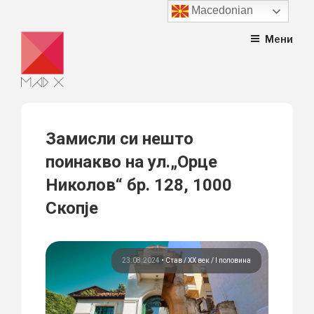
Macedonian
Skip
Мени
to
content
Замисли си нешто
поинакво на ул.„Орце
Николов“ бр. 128, 1000
Скопје
23.08.2024
•
Став
ХХ век / I половина