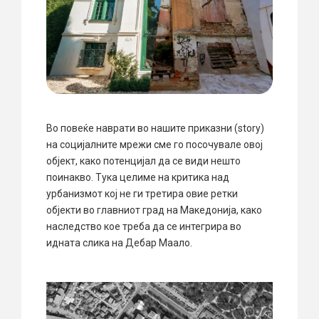
Во повеќе наврати во нашите приказни (story)
на социјалните мрежи сме го посочувале овој
објект, како потенцијал да се види нешто
поинакво. Тука целиме на критика над
урбанизмот кој не ги третира овие ретки
објекти во главниот град на Македонија, како
наследство кое треба да се интегрира во
идната слика на Дебар Маало.