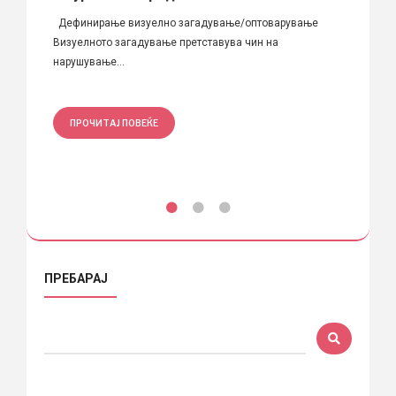
Меѓу п
од
Дефинирање визуелно загадување/оптоварување
Скопје 
Визуелното загадување претставува чин на
нарушување...
ПРО
ПРОЧИТАЈ ПОВЕЌЕ
ПРЕБАРАЈ