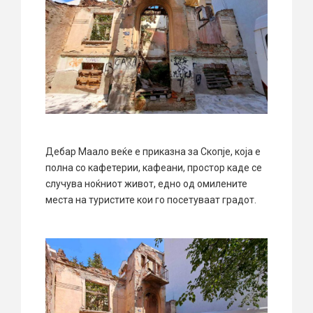
Дебар Маало веќе е приказна за Скопје, која е
полна со кафетерии, кафеани, простор каде се
случува ноќниот живот, едно од омилените
места на туристите кои го посетуваат градот.