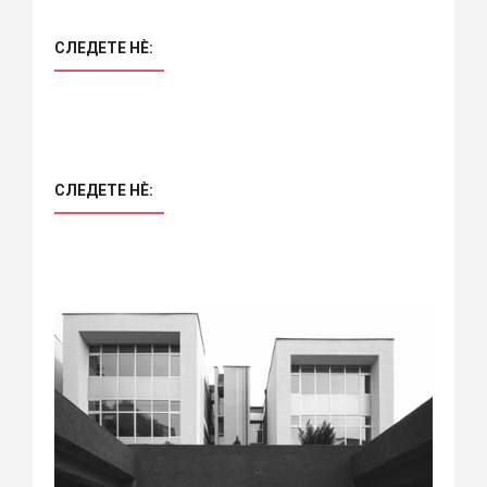
СЛЕДЕТЕ НÈ:
СЛЕДЕТЕ НÈ: