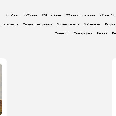
До V век
VI-XV век
XVI – XIX век
ХХ век / I половина
ХХ век / I
Литература
Студентски проекти
Урбана опрема
Урбанизам
Истра
Уметност
Фотографија
Пејзаж
Ин