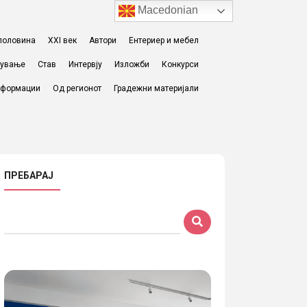
Macedonian
I половина
XXI век
Автори
Ентериер и мебел
жување
Став
Интервју
Изложби
Конкурси
формации
Од регионот
Градежни материјали
ПРЕБАРАЈ