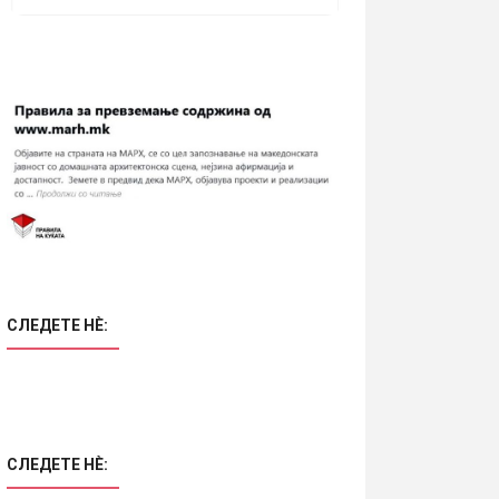
СЛЕДЕТЕ НÈ:
СЛЕДЕТЕ НÈ: