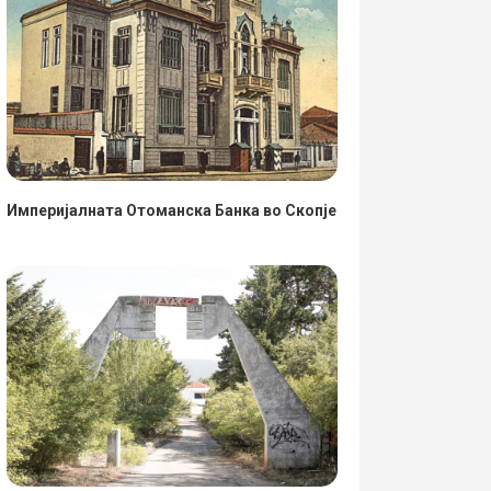
Империјалната Отоманска Банка во Скопје