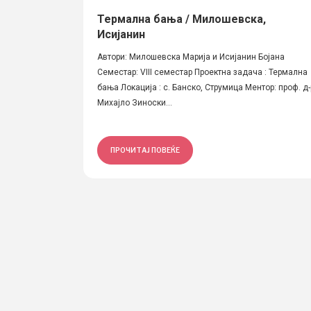
Термална бања / Милошевска,
Исијанин
Автори: Милошевска Марија и Исијанин Бојана
Семестар: VIII семестар Проектна задача : Термална
бања Локација : с. Банско, Струмица Ментор: проф. д-
Михајло Зиноски...
ПРОЧИТАЈ ПОВЕЌЕ