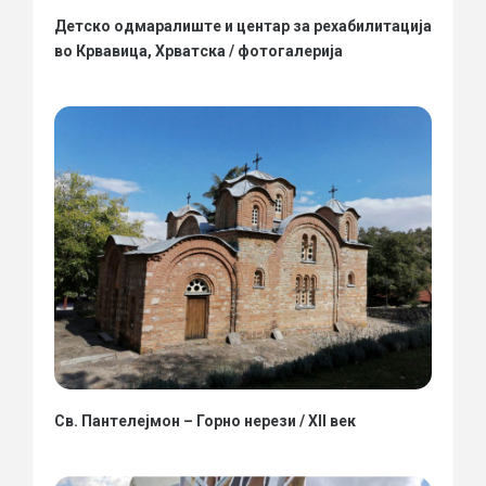
Детско одмаралиште и центар за рехабилитација
во Крвавица, Хрватска / фотогалерија
Св. Пантелејмон – Горно нерези / XII век