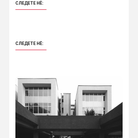
СЛЕДЕТЕ НÈ:
СЛЕДЕТЕ НÈ: