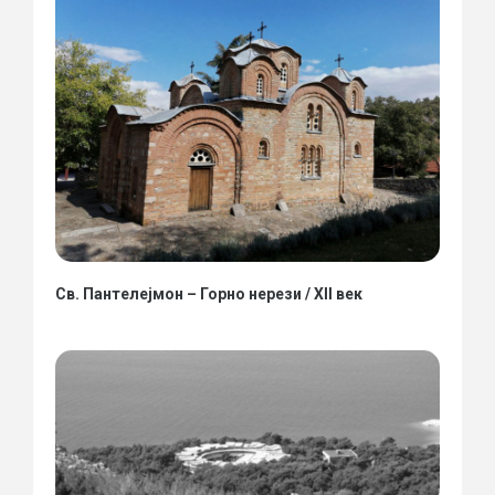
Св. Пантелејмон – Горно нерези / XII век