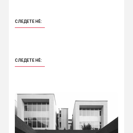
СЛЕДЕТЕ НÈ:
СЛЕДЕТЕ НÈ: