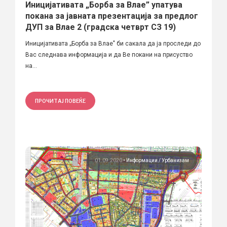
Иницијативата „Борба за Влае” упатува
покана за јавната презентација за предлог
ДУП за Влае 2 (градска четврт СЗ 19)
Иницијативата „Борба за Влае" би сакала да ја проследи до
Вас следнава информација и да Ве покани на присуство
на...
ПРОЧИТАЈ ПОВЕЌЕ
01.09.2020
•
Информации
Урбанизам