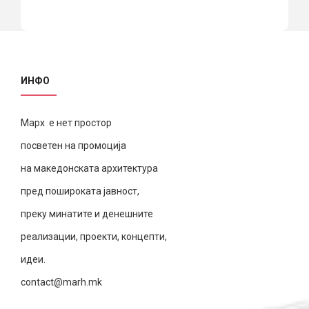
ИНФО
Марх е нет простор
посветен на промоција
на македонската архитектура
пред пошироката јавност,
преку минатите и денешните
реализации, проекти, концепти,
идеи.
contact@marh.mk