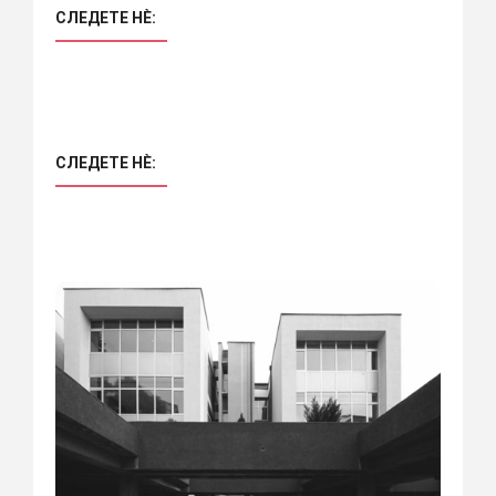
СЛЕДЕТЕ НÈ:
СЛЕДЕТЕ НÈ: