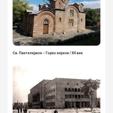
Св. Пантелејмон – Горно нерези / XII век