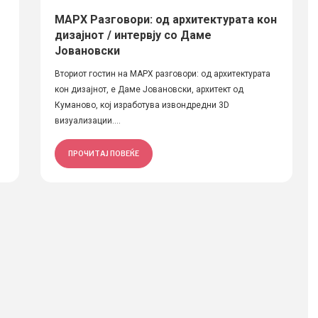
МАРХ Разговори: од архитектурата кон
дизајнот / интервју со Даме
Јовановски
Вториот гостин на МАРХ разговори: од архитектурата
кон дизајнот, е Даме Јовановски, архитект од
Куманово, кој изработува извондредни 3D
визуализации....
ПРОЧИТАЈ ПОВЕЌЕ