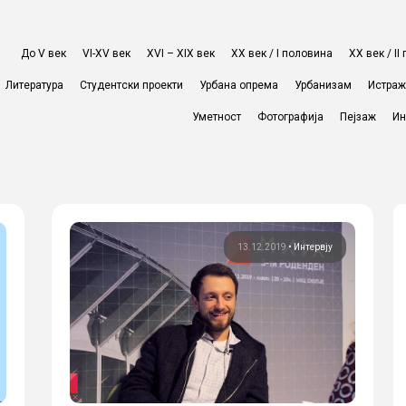
До V век
VI-XV век
XVI – XIX век
ХХ век / I половина
ХХ век / I
Литература
Студентски проекти
Урбана опрема
Урбанизам
Истра
Уметност
Фотографија
Пејзаж
Ин
13.12.2019
•
Интервју