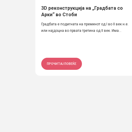
3D реконструкција на „Градбата со
Арки“ во Стоби
Градбата е подигната на преминот од I во II век н.е.
или најдоцна во првата третина од II век. Има...
ПРОЧИТАЈ ПОВЕЌЕ