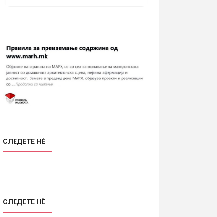
СЛЕДЕТЕ НÈ:
СЛЕДЕТЕ НÈ: