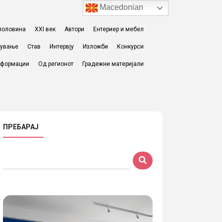
Macedonian
I половина
XXI век
Автори
Ентериер и мебел
жување
Став
Интервју
Изложби
Конкурси
формации
Од регионот
Градежни материјали
ПРЕБАРАЈ