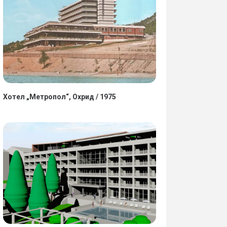
Хотел „Метропол“, Охрид / 1975