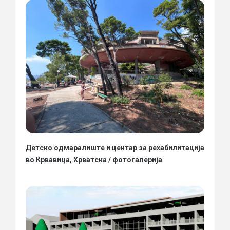
Детско одмаралиште и центар за рехабилитација
во Крвавица, Хрватска / фотогалерија