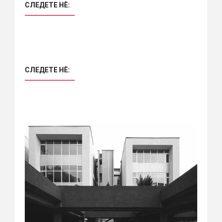
СЛЕДЕТЕ НÈ:
СЛЕДЕТЕ НÈ: