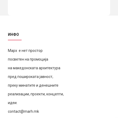
ИНФО
Марх е нет простор
посветен на промоција
на македонската архитектура
пред пошироката јавност,
преку минатите и денешните
реализации, проекти, концепти,
идеи.
contact@marh.mk