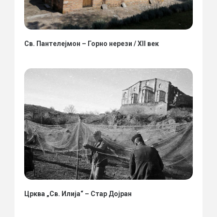
Св. Пантелејмон – Горно нерези / XII век
Црква „Св. Илија“ – Стар Дојран