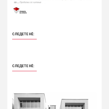
СЛЕДЕТЕ НÈ:
СЛЕДЕТЕ НÈ: