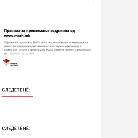
СЛЕДЕТЕ НÈ:
СЛЕДЕТЕ НÈ: