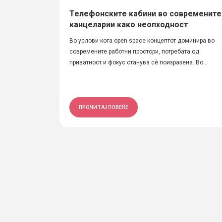
Телефонските кабини во современите
канцеларии како неопходност
Во услови кога open space концептот доминира во
современите работни простори, потребата од
приватност и фокус станува сè поизразена. Во...
ПРОЧИТАЈ ПОВЕЌЕ