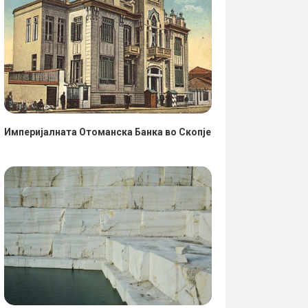
Империјалната Отоманска Банка во Скопје