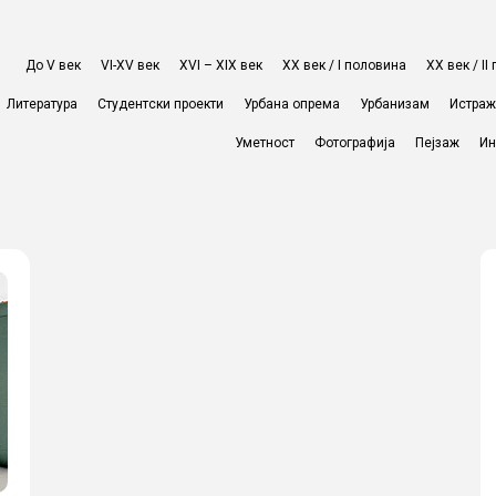
До V век
VI-XV век
XVI – XIX век
ХХ век / I половина
ХХ век / I
Литература
Студентски проекти
Урбана опрема
Урбанизам
Истра
Уметност
Фотографија
Пејзаж
Ин