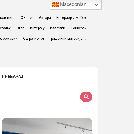
Macedonian
I половина
XXI век
Автори
Ентериер и мебел
жување
Став
Интервју
Изложби
Конкурси
формации
Од регионот
Градежни материјали
ПРЕБАРАЈ