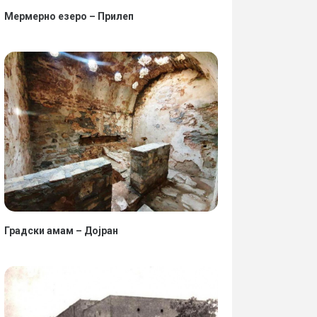
Мермерно езеро – Прилеп
Градски амам – Дојран