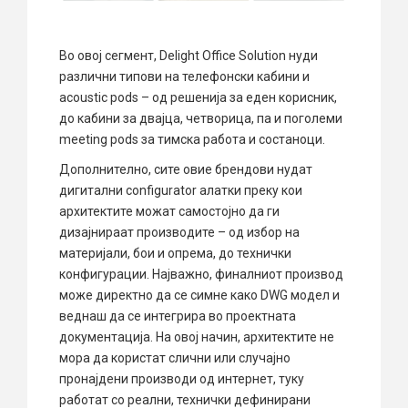
Во овој сегмент, Delight Office Solution нуди
различни типови на телефонски кабини и
acoustic pods – од решенија за еден корисник,
до кабини за двајца, четворица, па и поголеми
meeting pods за тимска работа и состаноци.
Дополнително, сите овие брендови нудат
дигитални configurator алатки преку кои
архитектите можат самостојно да ги
дизајнираат производите – од избор на
материјали, бои и опрема, до технички
конфигурации. Најважно, финалниот производ
може директно да се симне како DWG модел и
веднаш да се интегрира во проектната
документација. На овој начин, архитектите не
мора да користат слични или случајно
пронајдени производи од интернет, туку
работат со реални, технички дефинирани