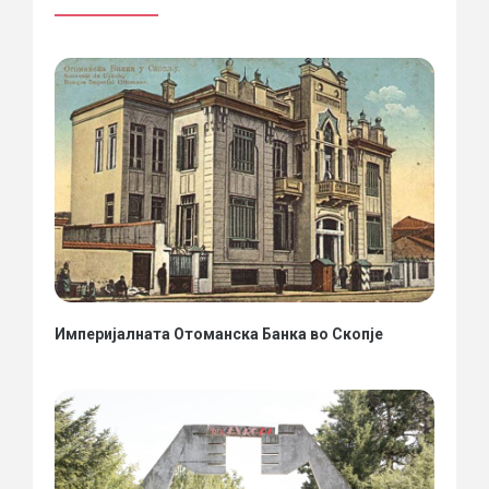
Империјалната Отоманска Банка во Скопје