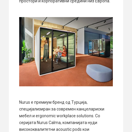
простори и корпоративни средини низ Европа.
Nurus е премиум бренд од Турција,
специјализиран за современ канцелариски
мебел и ergonomic workplace solutions. Со
серијата Nurus Calma, компанијата нуди
висококвалитетни acoustic pods кои