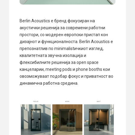
Berlin Acoustics е бренд фокусиран на
акустички решенија за современи работни
простори, со модерен европски пристап кон
дизајнот и функционалноста. Berlin Acoustics е
препознатлив по minimalistичкиот изглед,
квалитетната звучна изолација и
флексибилните решенија за open space
канцеларии, meeting pods и phone booths кои
овозможуваат подобар фокус и приватност во
динамична работна средина.