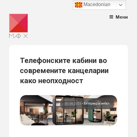
Macedonian
Skip
Мени
to
content
Телефонските кабини во
современите канцеларии
како неопходност
01.06.2026
•
Ентериер и мебел