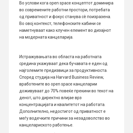
Во услови кога open space концептот доминира
во современите работни простори, потребата
од приватност и фокус станува сè поизразена.
Во овој контекст, телефонските кабини се
наметнуваат како клучен елемент во дизајнот
на модерната канцеларија.
Истражувањата во областа на работната
средина укажуваат дека бучавата е еден од
најголемите предизвици за продуктивноста.
Според студија на Harvard Business Review,
вработените во open space канцеларии
доживуваат до 70% повеќе прекини во текот на
денот, што директно влијае врз
концентрацијата и квалитетот на работата.
Дополнително, недостигот од приватност е
меѓу водечките причини за незадоволство во
канцелариското работење.