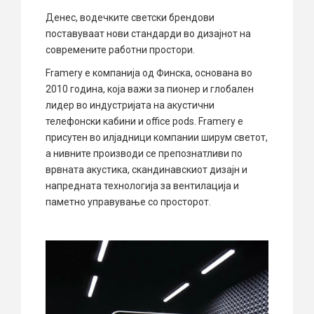
Денес, водечките светски брендови
поставуваат нови стандарди во дизајнот на
современите работни простори.
Framery е компанија од Финска, основана во
2010 година, која важи за пионер и глобален
лидер во индустријата на акустични
телефонски кабини и office pods. Framery е
присутен во илјадници компании ширум светот,
а нивните производи се препознатливи по
врвната акустика, скандинавскиот дизајн и
напредната технологија за вентилација и
паметно управување со просторот.