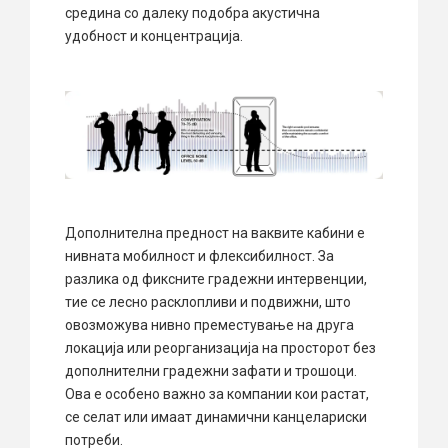
средина со далеку подобра акустична
удобност и концентрација.
Дополнителна предност на ваквите кабини е
нивната мобилност и флексибилност. За
разлика од фиксните градежни интервенции,
тие се лесно расклопливи и подвижни, што
овозможува нивно преместување на друга
локација или реорганизација на просторот без
дополнителни градежни зафати и трошоци.
Ова е особено важно за компании кои растат,
се селат или имаат динамични канцелариски
потреби.