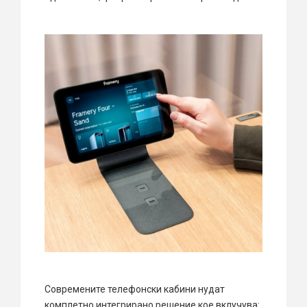
Современите телефонски кабини нудат
комплетно интегрирано решение кое вклучува: