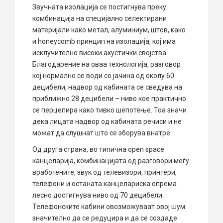
Звучната изолација се постигнува преку
комбинација на специјално селектирани
материјали како метал, алуминиум, штов, како
и honeycomb принцип на изолација, кој има
исклучително високи акустички својства.
Благодарение на оваа технологија, разговор
кој нормално се води со јачина од околу 60
децибели, надвор од кабината се сведува на
приближно 28 децибели – ниво кое практично
се перцепира како тивко шепотење. Тоа значи
дека лицата надвор од кабината речиси и не
можат да слушнат што се зборува внатре.
Од друга страна, во типична open space
канцеларија, комбинацијата од разговори меѓу
вработените, звук од телевизори, принтери,
телефони и останата канцелариска опрема
лесно достигнува ниво од 70 децибели.
Телефонските кабини овозможуваат овој шум
значително да се редуцира и да се создаде