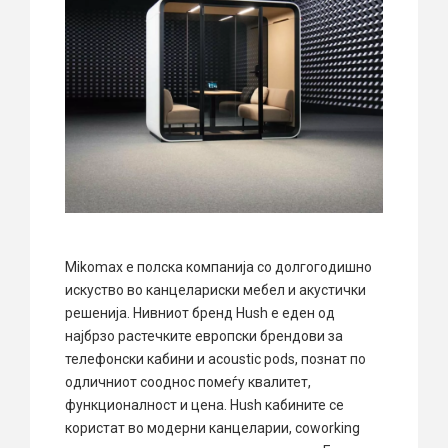
Mikomax е полска компанија со долгогодишно
искуство во канцелариски мебел и акустички
решенија. Нивниот бренд Hush е еден од
најбрзо растечките европски брендови за
телефонски кабини и acoustic pods, познат по
одличниот сооднос помеѓу квалитет,
функционалност и цена. Hush кабините се
користат во модерни канцеларии, coworking