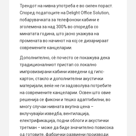
Трендот на нивна употреба е во силен пораст.
Според податоците на Delight Office Solution,
побарувачката за телефонски кабини е
зголемена за над 300% во споредба со
минатата година, што јасно укажува на
промената во начинот на кој се дизајнираат
современите канцеларии.
Дополнително, сè почесто се покажува дека
традиционалниот пристап со локално
импровизирани кабини изведени од гипс-
картон, стакло и дополнителни акустички
материјали, веќе не ги задоволува потребите
на современите канцеларии. Освен што овие
решенија се фиксни и тешко адаптибилни, во
многу случаи нивната вкупна цена –
вклучувајќи изведба, вентилација,
електрификација, подни облоги и акустички
третман – може да биде значително повисока
од готовите, фабрички развиени производи.