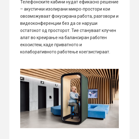
Телефонските кабини нудат ефикасно решение
– акустички изолирани микро-простори кои
овозможуваат фокусирана работа, разговори и
видеоконференции без да се наруши
остатокот од просторот. Тие стануваат клучен
алат во креирање на балансиран работен
екосистем, каде приватното и
колаборативното работење коегзистираат.