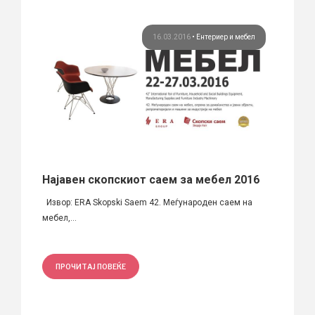
бел
16.03.2016
•
Ентериер и мебел
Најавен скопскиот саем за мебел 2016
Stri
Стеф
il.com
Извор: ERA Skopski Saem 42. Меѓународен саем на
мебел,...
Автори
е...
ПРОЧИТАЈ ПОВЕЌЕ
ПРО