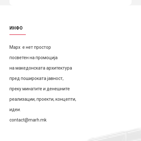
ИНФО
Марх е нет простор
посветен на промоција
на македонската архитектура
пред пошироката јавност,
преку минатите и денешните
реализации, проекти, концепти,
идеи.
contact@marh.mk