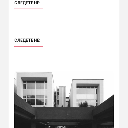
СЛЕДЕТЕ НÈ:
СЛЕДЕТЕ НÈ: