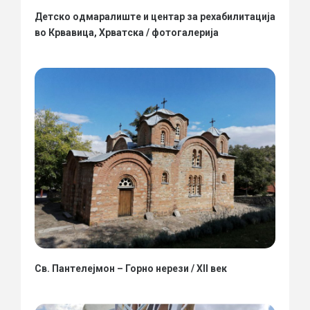
Детско одмаралиште и центар за рехабилитација
во Крвавица, Хрватска / фотогалерија
Св. Пантелејмон – Горно нерези / XII век