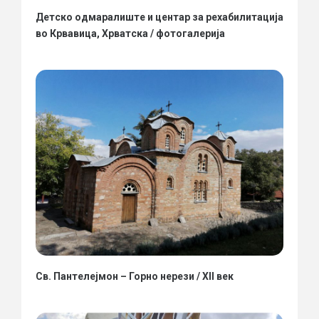
Детско одмаралиште и центар за рехабилитација
во Крвавица, Хрватска / фотогалерија
Св. Пантелејмон – Горно нерези / XII век