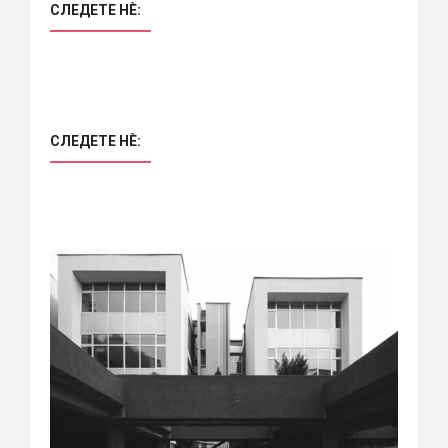
СЛЕДЕТЕ НÈ:
СЛЕДЕТЕ НÈ: