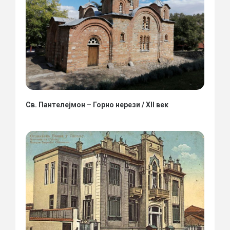
Св. Пантелејмон – Горно нерези / XII век