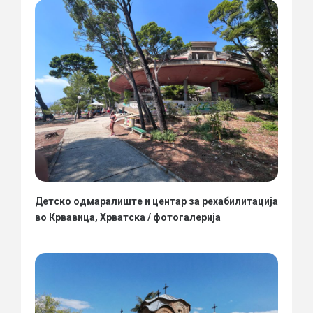
Детско одмаралиште и центар за рехабилитација
во Крвавица, Хрватска / фотогалерија