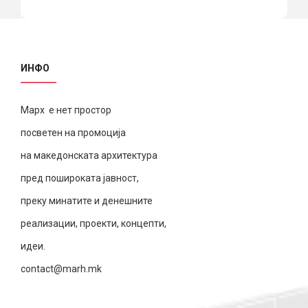
ИНФО
Марх е нет простор
посветен на промоција
на македонската архитектура
пред пошироката јавност,
преку минатите и денешните
реализации, проекти, концепти,
идеи.
contact@marh.mk