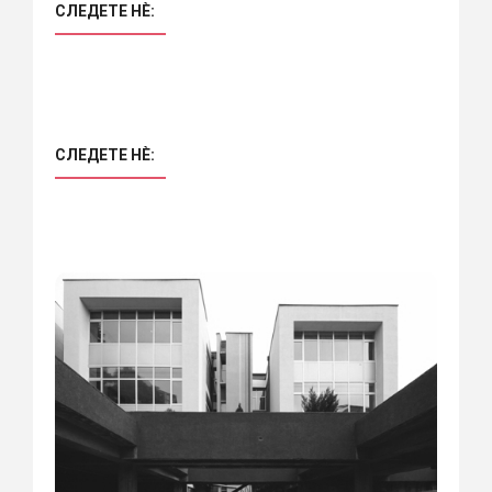
СЛЕДЕТЕ НÈ:
СЛЕДЕТЕ НÈ: