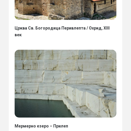
Црква Св. Богородица Перивлепта / Охрид, XIII
век
Мермерно езеро – Прилеп