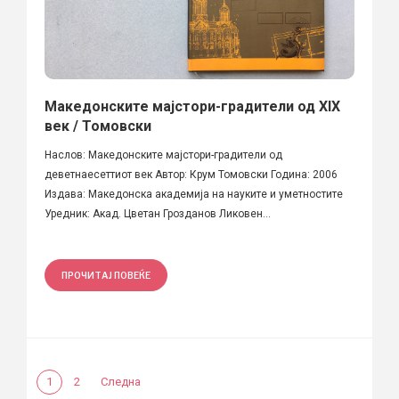
Македонските мајстори-градители од XIX
век / Томовски
Наслов: Македонските мајстори-градители од
деветнаесеттиот век Автор: Крум Томовски Година: 2006
Издава: Македонска академија на науките и уметностите
Уредник: Акад. Цветан Грозданов Ликовен...
ПРОЧИТАЈ ПОВЕЌЕ
1
2
Следна