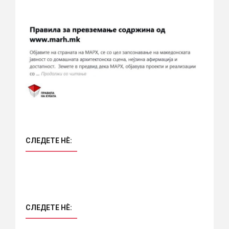
СЛЕДЕТЕ НÈ:
СЛЕДЕТЕ НÈ: