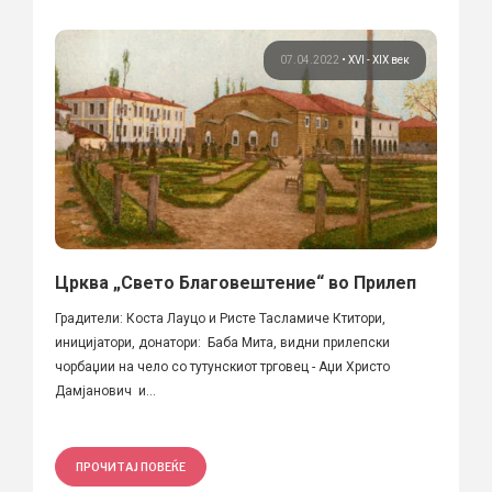
07.04.2022
•
XVI - XIX век
Црква „Свето Благовештение“ во Прилеп
Градители: Коста Лауцо и Ристе Тасламиче Ктитори,
иницијатори, донатори: Баба Мита, видни прилепски
чорбаџии на чело со тутунскиот трговец - Аџи Христо
Дамјанович и...
ПРОЧИТАЈ ПОВЕЌЕ