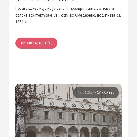
Првата црква која ќе ја означи пресвртницата во новата
српска архитектура е Св. Ѓорѓи во Смедерево, подигната од
1851 до...
ПРОЧИТАЈ ПОВЕЌЕ
17.01.2021
•
XVI - XIX век