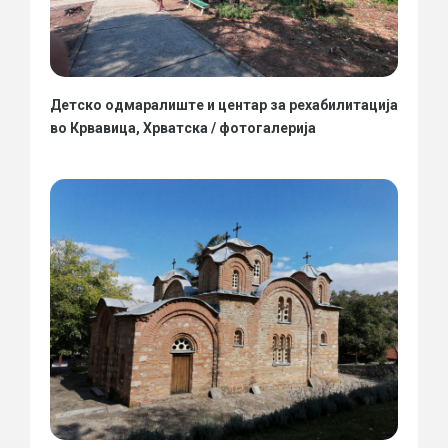
Детско одмаралиште и центар за рехабилитација
во Крвавица, Хрватска / фотогалерија