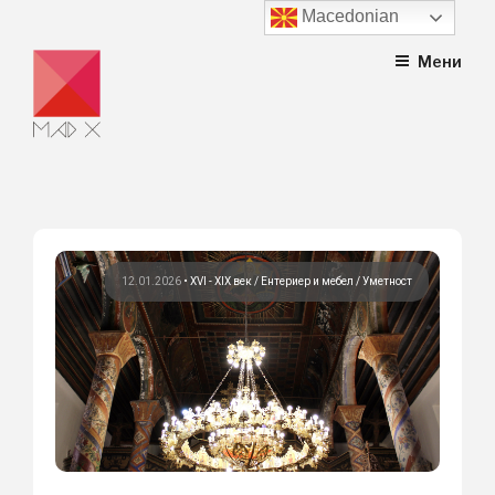
Macedonian
Skip
Мени
to
content
12.01.2026
•
XVI - XIX век
Ентериер и мебел
Уметност