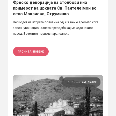
Фреско декорација на столбови низ
примерот на црквата Св. Пантелејмон во
село Мокриево, Струмичко
Периодот на втората половина од XIX век е времето кога
започнува националната преродба кај македонскиот
народ. Во истиот период паралелно...
ПРОЧИТАЈ ПОВЕЌЕ
17.12.2025
•
XVI - XIX век