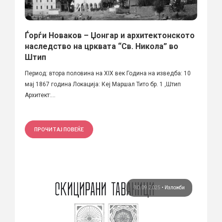
Ѓорѓи Новаков – Џонгар и архитектонското
наследство на црквата “Св. Никола” во
Штип
Период: втора половина на XIX век Година на изведба: 10
мај 1867 година Локација: Кеј Маршал Тито бр. 1 ,Штип
Архитект:...
ПРОЧИТАЈ ПОВЕЌЕ
30.09.2025
•
Изложби