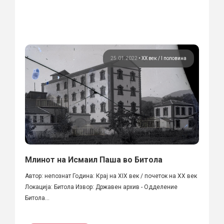
25.01.2022
•
ХХ век / I половина
Млинот на Исмаил Паша во Битола
Автор: непознат Година: Крај на XIX век / почеток на XX век
Локација: Битола Извор: Државен архив - Одделение
Битола...