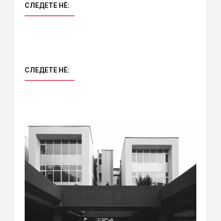
СЛЕДЕТЕ НÈ:
СЛЕДЕТЕ НÈ: