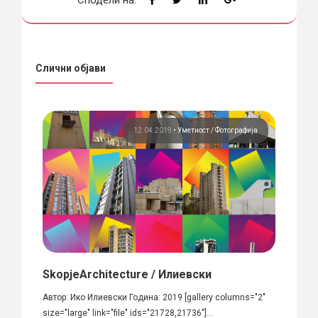
Слични објави
ија
12.04.2019
•
Уметност
Фотографија
21.0
поло
SkopjeArchitecture / Илиевски
Обје
Арте
Автор: Ико Илиевски Година: 2019 [gallery columns="2"
ра во
size="large" link="file" ids="21728,21736"]...
Име на