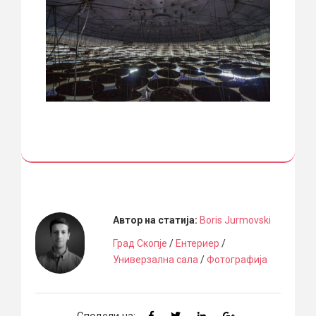
Автор на статија:
Boris Jurmovski
Град Скопје
/
Ентериер
/
Универзална сала
/
Фотографија
Сподели на: