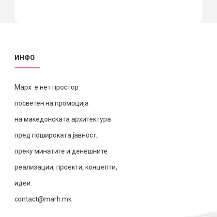
ИНФО
Марх е нет простор
посветен на промоција
на македонската архитектура
пред пошироката јавност,
преку минатите и денешните
реализации, проекти, концепти,
идеи.
contact@marh.mk