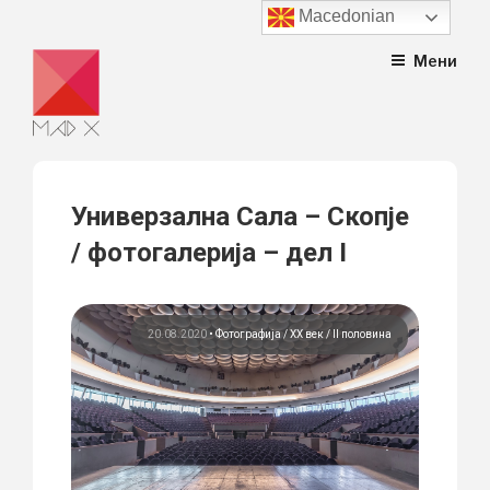
Macedonian
Skip
Мени
to
content
Универзална Сала – Скопје
/ фотогалерија – дел I
20.08.2020
•
Фотографија
ХХ век / II половина