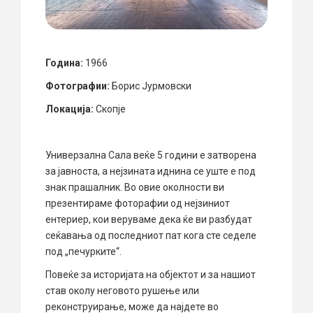
Година:
1966
Фотографии:
Борис Јурмовски
Локација:
Скопје
Универзална Сала веќе 5 години е затворена
за јавноста, а нејзината иднина се уште е под
знак прашалник. Во овие околности ви
презентираме фоторафии од нејзиниот
ентериер, кои веруваме дека ќе ви разбудат
сеќавања од последниот пат кога сте седеле
под „печурките“.
Повеќе за историјата на објектот и за нашиот
став околу неговото рушење или
реконструирање, може да најдете во