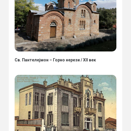
Св. Пантелејмон – Горно нерези / XII век