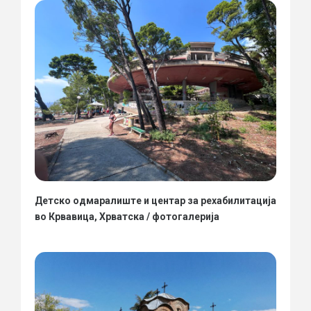
Детско одмаралиште и центар за рехабилитација
во Крвавица, Хрватска / фотогалерија