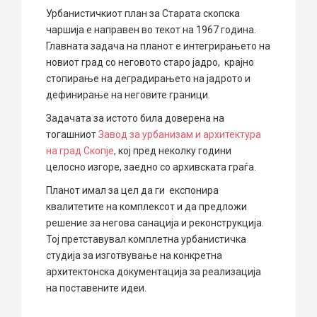
Урбанистичкиот план за Старата скопска
чаршија е направен во текот на 1967 година.
Главната задача на планот е интегрирањето на
новиот град со неговото старо јадро, крајно
стопирање на деградирањето на јадрото и
дефинирање на неговите граници.
Задачата за истото била доверена на
тогашниот
Завод за урбанизам и архитектура
на град Скопје
, кој пред неколку години
целосно изгоре, заедно со архивската граѓа.
Планот имал за цел да ги експонира
квалитетите на комплексот и да предложи
решение за негова санација и реконструкција.
Тој претставувал комплетна урбанистичка
студија за изготвување на конкретна
архитектонска документација за реализација
на поставените идеи.