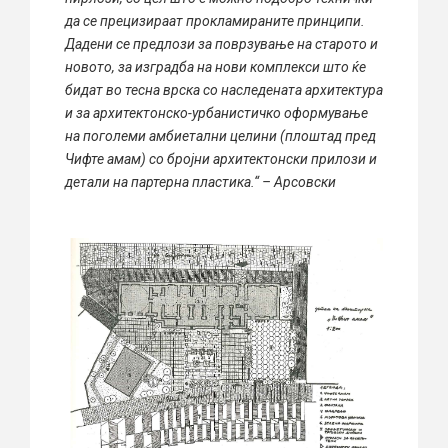
да се прецизираат прокламираните принципи.
Дадени се предлози за поврзување на старото и
новото, за изградба на нови комплекси што ќе
бидат во тесна врска со наследената архитектура
и за архитектонско-урбанистичко оформување
на поголеми амбиетални целини (плоштад пред
Чифте амам) со бројни архитектонски прилози и
детали на партерна пластика.“ – Арсовски