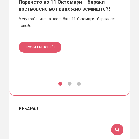
дско
Паркчето во 11 Октомври – бараки
Мост
претворено во градежно земјиште?!
Пешачк
гар,
Меѓу граѓаните на населбата 11 Октомври - бараки се
десниот
повеќе...
ПРО
ПРОЧИТАЈ ПОВЕЌЕ
ПРЕБАРАЈ