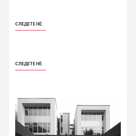
СЛЕДЕТЕ НÈ:
СЛЕДЕТЕ НÈ: