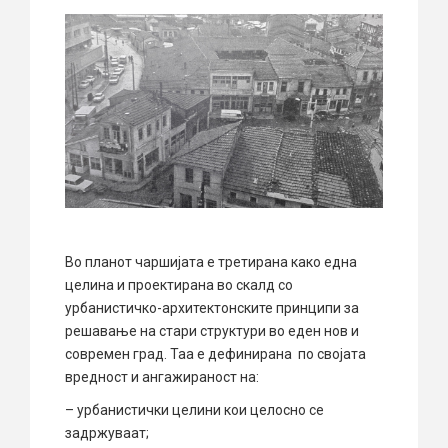
Во планот чаршијата е третирана како една
целина и проектирана во скалд со
урбанистичко-архитектонските принципи за
решавање на стари структури во еден нов и
современ град. Таа е дефинирана по својата
вредност и ангажираност на:
– урбанистички целини кои целосно се
задржуваат;