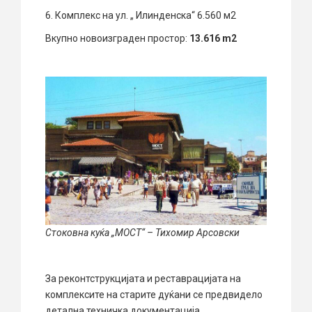
6. Комплекс на ул. „ Илинденска“ 6.560 м2
Вкупно новоизграден простор:
13.616 m2
Стоковна куќа „МОСТ“ – Тихомир Арсовски
За реконтструкцијата и реставрацијата на
комплексите на старите дуќани се предвидело
детална техничка документација.