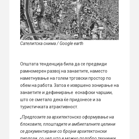
Сателитска снима / Google earth
Општата тенденција била да се предвиди
рамномерен развој на занаетите, наместо
наметнување на голем трговски простор по
обем на работа. Затоа е извршено зонирање на
занаетите и дефинирање еснафски чаршии,
што се сметало дека ќе придонесе и за
туристичката атрактивност.
„Предлозите за архитектонско оформување на
блоковите, плоштадите и амбиеталните целини
се документирани со бројни архитектонски
пирлози, со цел што е можно подобро технички