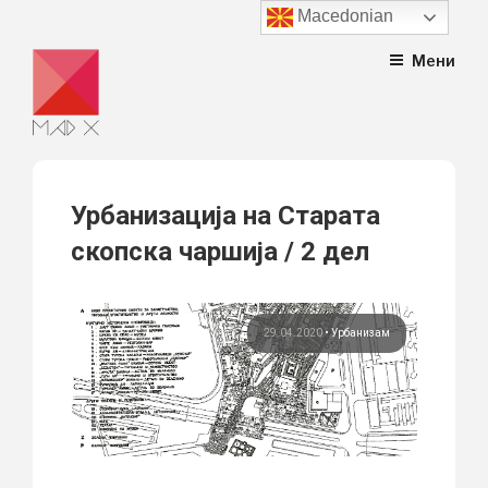
Macedonian
Skip
Мени
to
content
Урбанизација на Старата
скопска чаршија / 2 дел
29.04.2020
•
Урбанизам