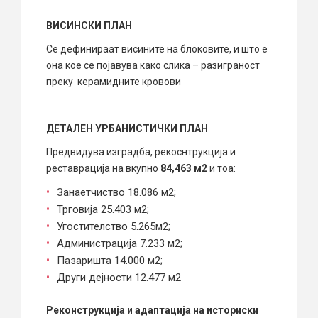
ВИСИНСКИ ПЛАН
Се дефинираат висините на блоковите, и што е
она кое се појавува како слика – разиграност
преку керамидните кровови
ДЕТАЛЕН УРБАНИСТИЧКИ ПЛАН
Предвидува изградба, рекоснтрукција и
реставрација на вкупно
84,463 м2
и тоа:
Занаетчиство 18.086 м2;
Трговија 25.403 м2;
Угостителство 5.265м2;
Администрација 7.233 м2;
Пазаришта 14.000 м2;
Други дејности 12.477 м2
Реконструкција и адаптација на историски