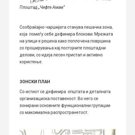
Плоштад „Чифте Амам“
Сообраќајно чаршијата станува пешачка зона,
која помеѓу себе дефинира блокови. Мрежата
на улици е решена како поплочена површина
со проширувања кај постојните плоштадни
делови, со идеја лесен пристап и активно
користење.
ЗОНСКИ ПЛАН
Со истиот се дефинира општата и деталната
организациска поставеност. Во него се
зонирани основните функционални групации
со максимална распространетост.