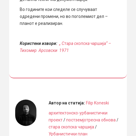
Во годините кои следеле се случуваат
одредени промени, но во поголемиот дел –
планот е реализиран.
Користени извори:
„ Стара скопска чаршија“ –
Тихомир Арсовски 1971
Автор на статија:
Filip Koneski
архитектонско-урбанистички
проект
/
постземјотресна обнова
/
стара скопска чаршија
/
Урбанистички план