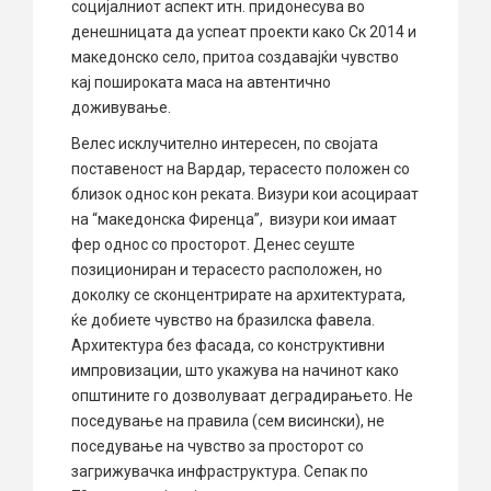
социјалниот аспект итн. придонесува во
денешницата да успеат проекти како Ск 2014 и
македонско село, притоа создавајќи чувство
кај пошироката маса на автентично
доживување.
Велес исклучително интересен, по својата
поставеност на Вардар, терасесто положен со
близок однос кон реката. Визури кои асоцираат
на “македонска Фиренца”, визури кои имаат
фер однос со просторот. Денес сеуште
позициониран и терасесто расположен, но
доколку се сконцентрирате на архитектурата,
ќе добиете чувство на бразилска фавела.
Архитектура без фасада, со конструктивни
импровизации, што укажува на начинот како
општините го дозволуваат деградирањето. Не
поседување на правила (сем висински), не
поседување на чувство за просторот со
загрижувачка инфраструктура. Сепак по