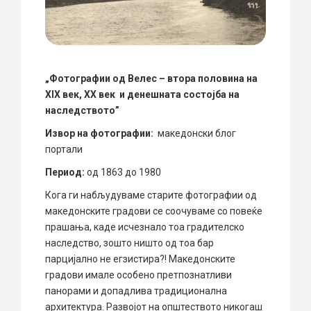
„Фотографии од Велес – втора половина на
XIX век, XX век и денешната состојба на
наследството”
Извор на фотографии:
македонски блог
портали
Период:
од 1863 до 1980
Кога ги набљудуваме старите фотографии од
македонските градови се соочуваме со повеќе
прашања, каде исчезнало тоа градителско
наследство, зошто ништо од тоа бар
парцијално не егзистира?! Македонските
градови имале особено претпознатливи
панорами и допадлива традиционална
архитектура. Развојот на општеството никогаш