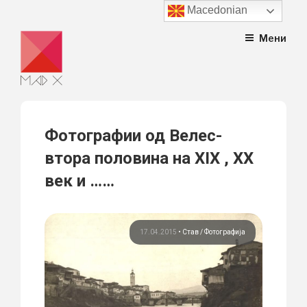
Macedonian
Skip
Мени
to
content
Фотографии од Велес-
втора половина на XIX , XX
век и ……
17.04.2015
•
Став
Фотографија