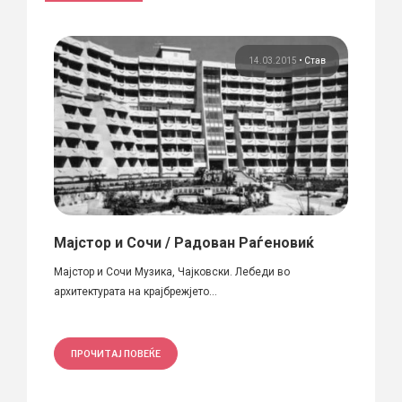
зам
14.03.2015
•
Став
вик
Мајстор и Сочи / Радован Раѓеновиќ
Ода 
Мајстор и Сочи Музика, Чајковски. Лебеди во
Дивогр
очесто
архитектурата на крајбрежјето...
загубе
ПРОЧИТАЈ ПОВЕЌЕ
ПРО