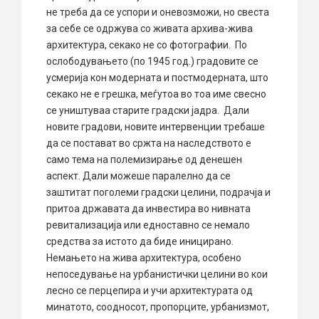
не треба да се успори и оневозможи, но свеста
за себе се одржува со живата архива-жива
архитектура, секако не со фотографии. По
ослободувањето (по 1945 год.) градовите се
усмерија кон модерната и постмодерната, што
секако не е грешка, меѓутоа во тоа име свесно
се уништуваа старите градски јадра. Дали
новите градови, новите интервенции требаше
да се постават во сржта на наследството е
само тема на полемизирање од денешен
аспект. Дали можеше паралелно да се
заштитат поголеми градски целини, подрачја и
притоа државата да инвестира во нивната
ревитализација или едноставно се немало
средства за истото да биде иницирано.
Немањето на жива архитектура, особено
непоседување на урбанистички целини во кои
лесно се перцепира и учи архитектурата од
минатото, соодносот, пропорците, урбанизмот,