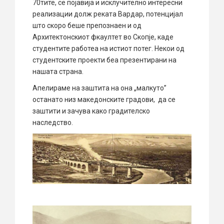
70тите, се појавија и исклучително интересни
реализации долж реката Вардар, потенцијал
што скоро беше препознаен и од
Архитектонскиот фкаултет во Скопје, каде
студентите работеа на истиот потег. Некои од
студентските проекти беа презентирани на
нашата страна.
Апелираме на заштита на она „малкуто”
останато низ македонските градови, да се
заштити и зачува како градителско
наследство.