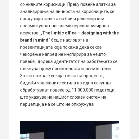
со нивните корисници. Преку повеќе алатки за
анализирање на личноста на корисниците, се
продуцира палета на бои и решенија кои
овозможуваат поголемо персонализирано
искуство.
„The limbic office – designing with the
brand in mind“
беше насловот на
презентацијата која покажа дека секое
чекорење напред не инспирира за нешто
повеќе, додека идентитетот на работењето се
стекнува преку посветеноста и јасните цели.
Затоа важна е секоја точка од процесот,
бидејќи човековите сетила во една секунда
обработуваат повеќе од 11.000.000 податоци,
што укажува на нашиот сложен систем на
перцепција на се што не опкружува.