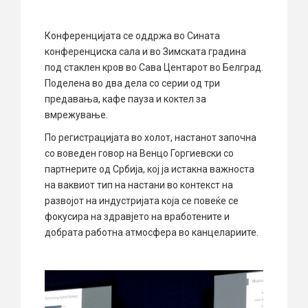
Конференцијата се оддржа во Сината
конференциска сала и во Зимската градина
под стаклен кров во Сава Центарот во Белград.
Поделена во два дела со серии од три
предавања, кафе пауза и коктел за
вмрежување.
По регистрацијата во холот, настанот започна
со воведен говор на Венцо Горгиевски со
партнерите од Србија, кој ја истакна важноста
на ваквиот тип на настани во контекст на
развојот на индустријата која се повеќе се
фокусира на здравјето на вработените и
добрата работна атмосфера во канцелариите.