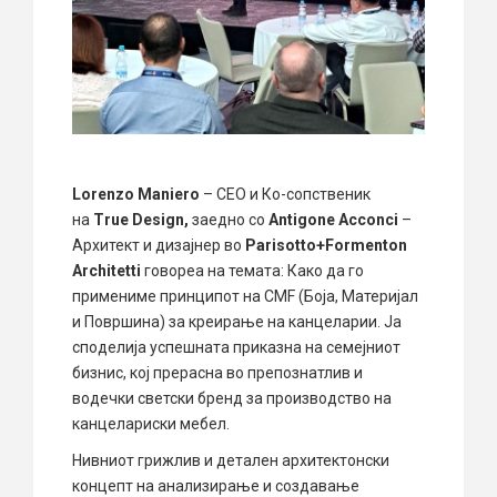
Lorenzo Maniero
– CEO и Ко-сопственик
на
True Design,
заедно со
Antigone Acconci
–
Архитект и дизајнер во
Parisotto+Formenton
Architetti
говореа на темата: Како да го
примениме принципот на CMF (Боја, Материјал
и Површина) за креирање на канцеларии. Ја
споделија успешната приказна на семејниот
бизнис, кој прерасна во препознатлив и
водечки светски бренд за производство на
канцелариски мебел.
Нивниот грижлив и детален архитектонски
концепт на анализирање и создавање