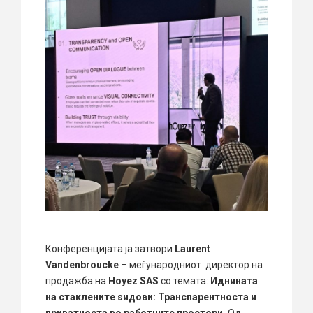
Конференцијата ја затвори
Laurent
Vandenbroucke
– меѓународниот директор на
продажба на
Hoyez SAS
со темата:
Иднината
на стаклените ѕидови: Транспарентноста и
приватноста во работните простори.
Од