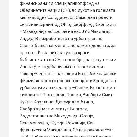
финансирана од специјалниот фонд на
Обединетите нации (ОН), во духот на големата
меѓународна солидарност. Само два проекти
се финансирани од ОН од овој фонд, Скопскиот
–Македонија во состав на екс ЈУ и Чандигар,
Индија. Во изработката на урбан план во
Скопје беше применета нова методологија, за
прв пат. И таа литература ја краси
библиотеката на ОН, голем број на факултети и
Институти за урбанизам во повеќе земји.
Покрај учеството на големи Евро-Американски
фирми активно го поносе товарот и Заводот за
урбанизам и архитектура –Скопје. Експертските
тимови на Пол сервис-Полска, Вилбор и Смит-
Јужна Каролина, Доксијадес-Атина,
Сообраќајниот институт-Белград,
Водостопанство Македонија-Скопје,
Сеизмолози од Русија, Романија, Сан
Франциско и Македонија. Сé под раководссво
на А. Циборовски и неговиот тим Пол Сервис,