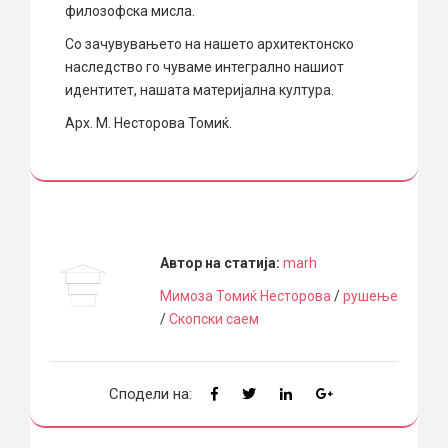
филозофска мисла.
Со зачувувањето на нашето архитектонско
наследство го чуваме интегрално нашиот
идентитет, нашата материјална култура.
Арх. М. Несторова Томиќ.
Автор на статија:
marh
Мимоза Томиќ Несторова
/
рушење
/
Скопски саем
Сподели на: