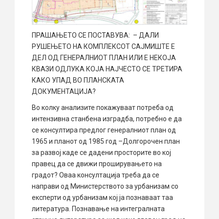
ПРАШАЊЕТО СЕ ПОСТАВУВА: – ДАЛИ
РУШЕЊЕТО НА КОМПЛЕКСОТ САЈМИШТЕ Е
ДЕЛ ОД ГЕНЕРАЛНИОТ ПЛАН ИЛИ Е НЕКОЈА
КВАЗИ ОДЛУКА КОЈА НАЈЧЕСТО СЕ ТРЕТИРА
КАКО УПАД ВО ПЛАНСКАТА
ДОКУМЕНТАЦИЈА?
Во колку анализите покажуваат потреба од
интензивна станбена изградба, потребно е да
се консултира предлог генералниот план од
1965 и планот од 1985 год –Долгорочен план
за развој каде се дадени просторите во кој
правец да се движи проширувањето на
градот? Оваа консултација треба да се
направи од Министерството за урбанизам со
експерти од урбанизам кој ја познаваат таа
литература. Познавање на интегралната