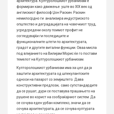
архитектура. Културолошкиот урбанизам е
формиран како движење уште во XIX век од
англискиот философ Џон Раскин. Раскин
немилосрдно ги анализира индустриското
општество и деградацијата на човечкиот труд,
усредсредени околу поимот профит не
согледувајќи ги последиците и
функционалните штети по архитектурата,
градот и другите витални функции. Оваа мисла
под влијанието на Вилијам Морис ќе го постави
темелот на Културолошкиот урбанизам.
Култоролошкиот урбанизам има за цел да ја
заштити архитектурата од шпекулантските
односи на пазарот со земјиштето. Дава
конструктивни предлози, само супстандардите
да се рушат, дури се поставува прашањето на
рушене во корист на сообраќајниот систем. Да
се сочува еден урбан комплекс, значи да се
сочува архитектурата, да се сочува културата