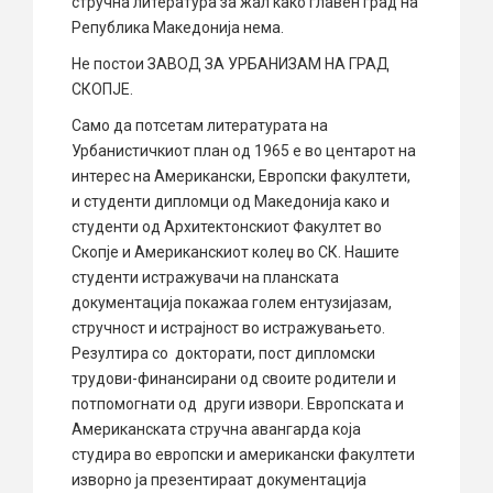
стручна литература за жал како главен град на
Република Македонија нема.
Не постои ЗАВОД ЗА УРБАНИЗАМ НА ГРАД
СКОПЈЕ.
Само да потсетам литературата на
Урбанистичкиот план од 1965 е во центарот на
интерес на Американски, Европски факултети,
и студенти дипломци од Македонија како и
студенти од Архитектонскиот Факултет во
Скопје и Американскиот колеџ во СК. Нашите
студенти истражувачи на планската
документација покажаа голем ентузијазам,
стручност и истрајност во истражувањето.
Резултира со докторати, пост дипломски
трудови-финансирани од своите родители и
потпомогнати од други извори. Европската и
Американската стручна авангарда која
студира во европски и американски факултети
изворно ја презентираат документација