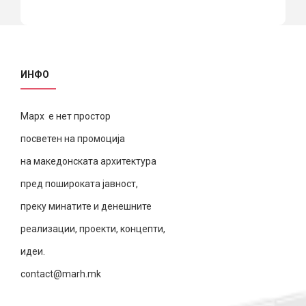
ИНФО
Марх е нет простор
посветен на промоција
на македонската архитектура
пред пошироката јавност,
преку минатите и денешните
реализации, проекти, концепти,
идеи.
contact@marh.mk