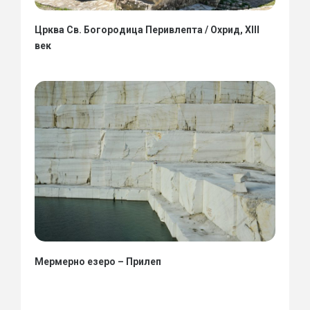
Црква Св. Богородица Перивлепта / Охрид, XIII
век
Мермерно езеро – Прилеп