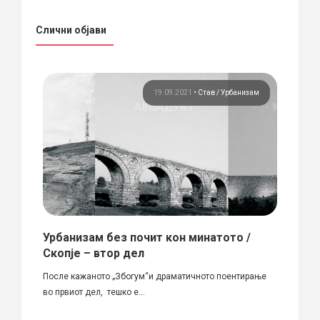
Слични објави
тав
19.09.2021
•
Став
Урбанизам
а
Урбанизам без почит кон минатото /
Радо
Скопје – втор дел
на о
иновски
После кажанoто „Збогум“и драматичното поентирање
Вчера 
во првиот дел, тешко е...
незави