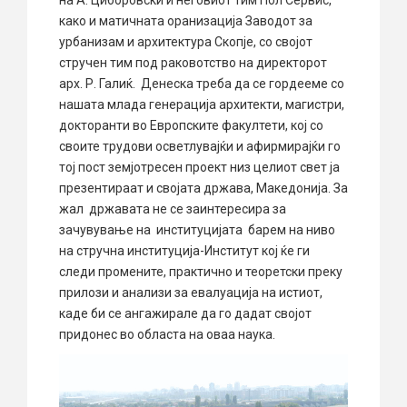
како и матичната оранизација Заводот за
урбанизам и архитектура Скопје, со својот
стручен тим под раковотство на директорот
арх. Р. Галиќ. Денеска треба да се гордееме со
нашата млада генерација архитекти, магистри,
докторанти во Европските факултети, кој со
своите трудови осветлувајќи и афирмирајќи го
тој пост земјотресен проект низ целиот свет ја
презентираат и својата држава, Македонија. За
жал државата не се заинтересира за
зачувување на институцијата барем на ниво
на стручна институција-Институт кој ќе ги
следи промените, практично и теоретски преку
прилози и анализи за евалуација на истиот,
каде би се ангажирале да го дадат својот
придонес во областа на оваа наука.