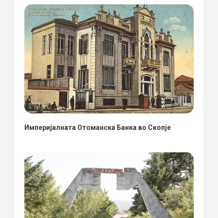
Империјалната Отоманска Банка во Скопје