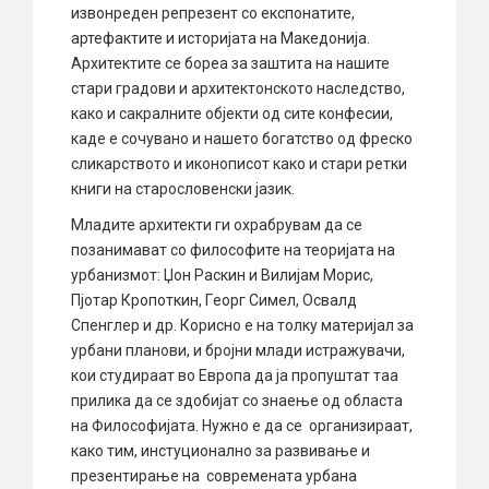
извонреден репрезент со експонатите,
артефактите и историјата на Македонија.
Архитектите се бореа за заштита на нашите
стари градови и архитектонското наследство,
како и сакралните објекти од сите конфесии,
каде е сочувано и нашето богатство од фреско
сликарството и иконописот како и стари ретки
книги на старословенски јазик.
Младите архитекти ги охрабрувам да се
позанимават со философите на теоријата на
урбанизмот: Џон Раскин и Вилијам Морис,
Пјотар Кропоткин, Гeорг Симел, Освалд
Спенглер и др. Корисно е на толку материjал за
урбани планови, и бројни млади истражувачи,
кои студираат во Европа да ја пропуштат таа
прилика да се здобијат со знаење од областа
на Философијата. Нужно е да се организираат,
како тим, инстуционално за развивање и
презентирање на современата урбана