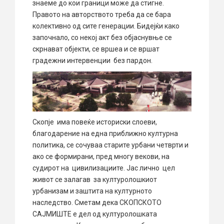
знаеме до кои граници може да стигне.
Правото на авторството треба да се бара
колективно од сите генерации. Бидејќи како
започнало, со некој акт без објаснувње се
скрнават објекти, се вршеа и се вршат
градежни интервенции без пардон.
Скопје има повеќе историски слоеви,
благодарение на една приближно културна
политика, се сочуваа старите урбани четврти и
ако се формирани, пред многу векови, на
судирот на цивилизациите. Јас лично цел
живот се залагав за културолошкиот
урбанизам и заштита на културното
наследство. Сметам дека СКОПСКОТО
САЈМИШТЕ е дел од културолошката