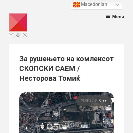
Macedonian
Skip
Мени
to
content
За рушењето на комлексот
СКОПСКИ САEМ /
Несторова Томиќ
18.09.2018
•
Став