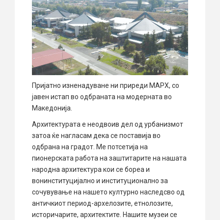
Пријатно изненадуване ни приреди МАРХ, со
јавен истап во одбраната на модерната во
Македонија.
Архитектурата е неодвоив дел од урбанизмот
затоа ќе нагласам дека се поставија во
одбрана на градот. Ме потсетија на
пионерската работа на заштитарите на нашата
народна архитектура кои се бореа и
вонинституцијално и институционално за
сочувување на нашето културно наследсво од
античкиот период-архелозите, етнолозите,
историчарите, архитектите. Нашите музеи се