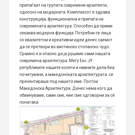
припаѓаат на групата современи архитекти,
односно на модерната. Комплексот е здрава
конструкција, функционална и припаѓа на
современата архитектура. Способен да прими
секаква модерна функција. Потребни се лица
со квалитетни и креативни идеи денес саемот
да се претвори во вистинско стопанско чудо.
Срамно е и опасно да ја рушиме сами нашата
современа архитектура. Меѓу Екс ЈУ
републиките нашите колеги и нивните дела беа
почитувани, а македонската архитектурата се
презентираше под нашето име. Постои
Македонска Архитектура. Денес нема кого да
обвинуваме, сами сме, ние сме одговорни за сé
понатака.