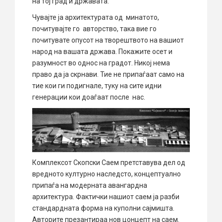
на тој град и државата.
Чувајте ја архитектурата од минатото,
почитувајте го авторство, така вие го
почитувате опусот на творештвото на вашиот
народ на вашата држава. Покажите осет и
разумност во однос на градот. Никој нема
право да ја скрнави. Тие не припаѓаат само на
тие кои ги подигнале, туку на сите идни
генерации кои доаѓаат после нас.
Комплексот Скопски Саем претставува дел од
вредното културно наследсто, концептуално
припаѓа на модерната авангардна
архитектура. Фактички нашиот саем ја разби
стандардната форма на куполни сајмишта.
Авторите презантираа нов цонцепт на саем.