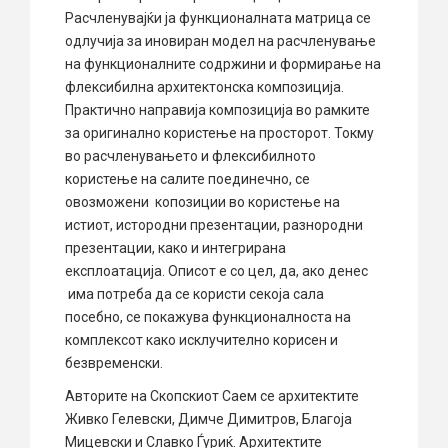
Расчленувајќи ја функционалната матрица се
одлучија за иновиран модел на расчленување
на функционалните содржини и формирање на
флексибилна архитектонска композиција.
Практично направија композиција во рамките
за оригинално користење на просторот. Токму
во расчленувањето и флексибилното
користење на салите поединечно, се
овозможени копозиции во користење на
истиот, истородни презентации, разнородни
презентации, како и интегрирана
експлоатација. Описот е со цел, да, ако денес
има потреба да се користи секоја сала
посебно, се покажува функционалноста на
комплексот како исклучително корисен и
безвременски.
Авторите на Скопскиот Саем се архитектите
Живко Гелевски, Димче Димитров, Благоја
Мицевски и Славко Ѓуриќ. Архитектите