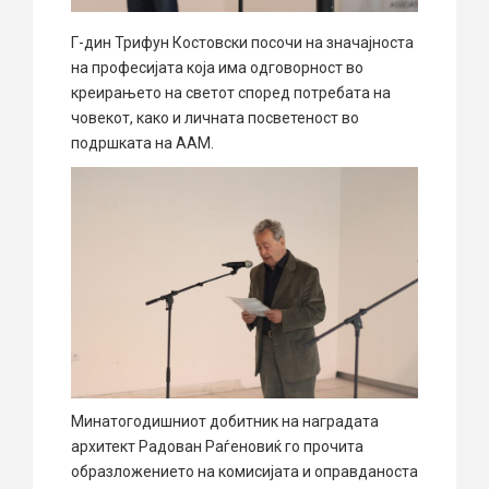
Г-дин Трифун Костовски посочи на значајноста
на професијата која има одговорност во
креирањето на светот според потребата на
човекот, како и личната посветеност во
подршката на ААМ.
Минатогодишниот добитник на наградата
архитект Радован Раѓеновиќ го прочита
образложението на комисијата и оправданоста