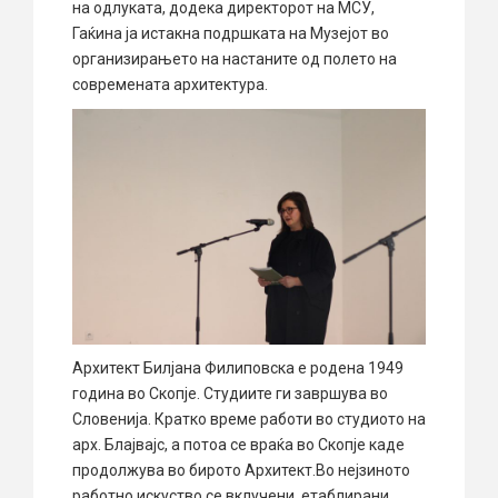
на одлуката, додека директорот на МСУ,
Гаќина ја истакна подршката на Музејот во
организирањето на настаните од полето на
современата архитектура.
Архитект Билјана Филиповска е родена 1949
година во Скопје. Студиите ги завршува во
Словенија. Кратко време работи во студиото на
арх. Блајвајс, а потоа се враќа во Скопје каде
продолжува во бирото Архитект.Во нејзиното
работно искуство се вклучени етаблирани