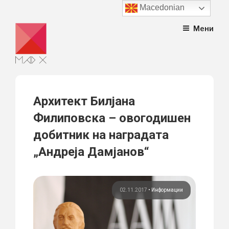
Macedonian
Skip
Мени
to
content
Архитект Билјана
Филиповска – овогодишен
добитник на наградата
„Андреја Дамјанов“
02.11.2017
•
Информации