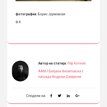
фотографии:
Борис Јурмовски
Ф.К
Автор на статија:
Filip Koneski
ААМ
/
Билјана Филиповска
/
награда Андреја Дамјанов
Сподели на: