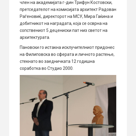
член на академијата г-дин Трифун Костовски,
претседателот на комисијата архитект Радован
Раѓеновиќ, директорот на МСУ, Мира Гаќина и
добитникот на наградата, која се осврна на
сопствениот 5 децениски пат низ светот на
архитектурата.
Пановски го истакна исклучителниот придонес
на Филиповска во сферата и личното растење,
стекнато во заедничката 12 годишна
соработка во Студио 2000.