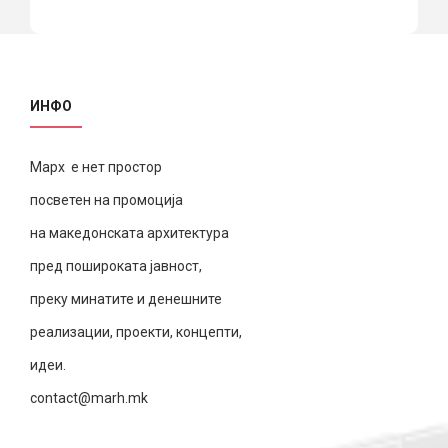
ИНФО
Марх е нет простор
посветен на промоција
на македонската архитектура
пред пошироката јавност,
преку минатите и денешните
реализации, проекти, концепти,
идеи.
contact@marh.mk