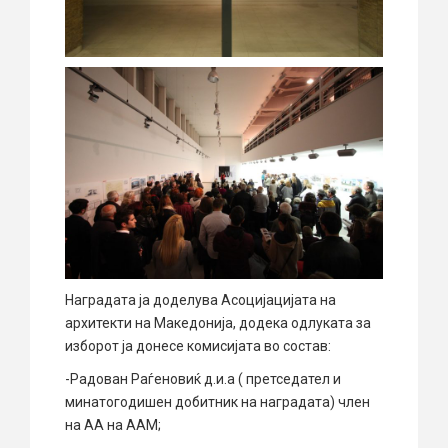
Наградата ја доделува Асоцијацијата на
архитекти на Македонија, додека одлуката за
изборот ја донесе комисијата во состав:
-Радован Раѓеновиќ д.и.а ( претседател и
минатогодишен добитник на наградата) член
на АА на ААМ;