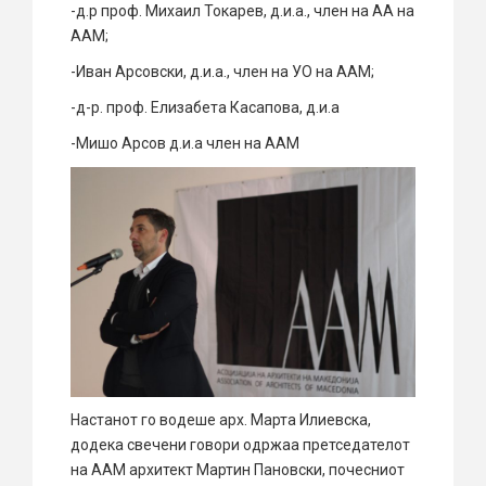
-д.р проф. Михаил Токарев, д.и.а., член на АА на
ААМ;
-Иван Арсовски, д.и.а., член на УО на ААМ;
-д-р. проф. Елизабета Касапова, д.и.а
-Мишо Арсов д.и.а член на ААМ
Настанот го водеше арх. Марта Илиевска,
додека свечени говори одржаа претседателот
на ААМ архитект Мартин Пановски, почесниот