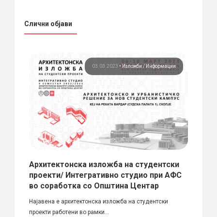
Слични објави
ции
03.03.2023
•
Изложби
Информации
Архитектонска изложба на студентски
Пови
проекти/ Интегративно студио при АФС
на S
во соработка со Општина Центар
ДЕН: ч
Најавена е архитектонска изложба на студентски
18:00 ч
проекти работени во рамки...