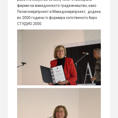
фирми на македонското градежништво, како
Пелагонијапроект и Македонијапроект, додека
во 2000 година го формира сопственото биро
СТУДИО 2000.