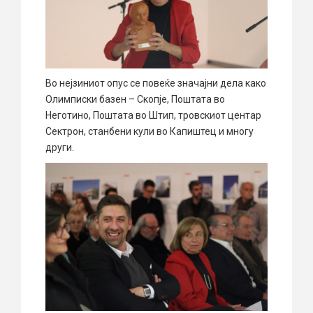
Во нејзиниот опус се повеќе значајни дела како
Олимписки базен – Скопје, Поштата во
Неготино, Поштата во Штип, тровскиот центар
Сектрон, станбени кули во Капиштец и многу
други.