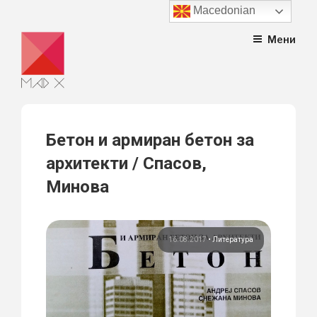
Macedonian
Skip
Мени
to
content
Бетон и армиран бетон за
архитекти / Спасов,
Минова
16.08.2017
•
Литература