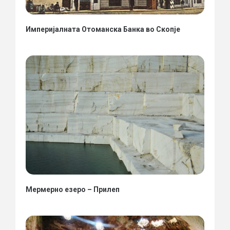
Империјалната Отоманска Банка во Скопје
Мермерно езеро – Прилеп