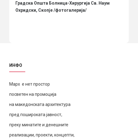
Градска Општа Болница-Хирургија Св. Наум
Охридски, Скопје /фотогалерија/
ИНФО
Марх е нет простор
посветен на промоција
на македонската архитектура
пред пошироката јавност,
преку минатите и денешните
реализации, проекти, концепти,