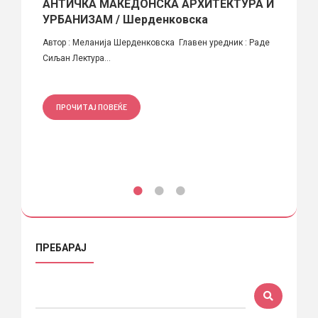
АНТИЧКА МАКЕДОНСКА АРХИТЕКТУРА И
Први
УРБАНИЗАМ / Шерденковска
Skopj
елете
Автор : Меланија Шерденковска Главен уредник : Раде
Година
Сиљан Лектура...
Автор(и
ПРОЧИТАЈ ПОВЕЌЕ
ПРО
ПРЕБАРАЈ