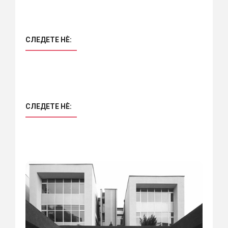
СЛЕДЕТЕ НÈ:
СЛЕДЕТЕ НÈ: