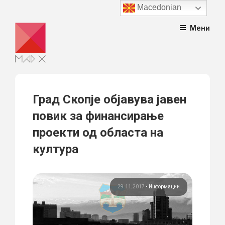
Macedonian
Skip
Мени
to
content
Град Скопје објавува јавен
повик за финансирање
проекти од областа на
култура
29.11.2017
•
Информации