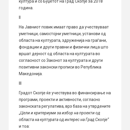
култура и со Буџетот на Град Скопје за 2018
година.
II
На Јавниот повик имаат право да учествуваат
уметници, самостојни уметници, установи од
областа на културата, здруженија на граѓани,
фондации и други правни и физички лица што
вршат дејност од областа на културата во
согласност со Законот за културата и други
позитивни законски прописи во Република
Македонија.
III
Градот Скопје ќе учествува во финансирање на
програми, проекти и активности, согласно
законската регулатива, врз база на утврдените
„
Цели и критериуми за избор на проекти од
областа на културата од интерес на Град Скопје“
и тоа: