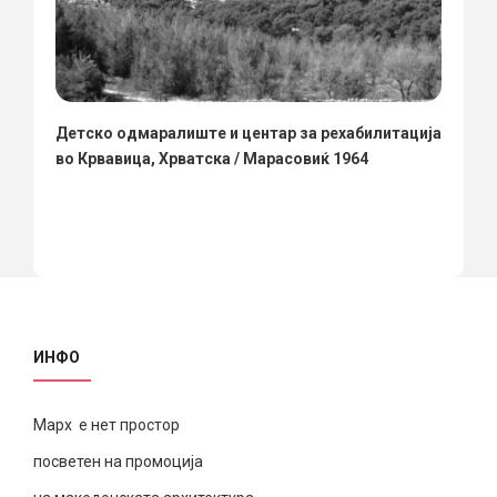
Детско одмаралиште и центар за рехабилитација
во Крвавица, Хрватска / Марасовиќ 1964
ИНФО
Марх е нет простор
посветен на промоција