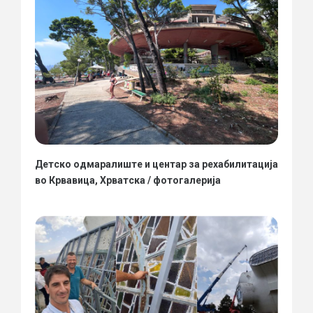
Детско одмаралиште и центар за рехабилитација
во Крвавица, Хрватска / фотогалерија