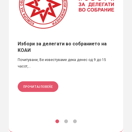
Избори за делегати во собранието на
ДЕН 
а
КОАИ
годи
астени
Почитувани, Ве известуваме дека денес од 9 до 15
На 22 
часот,...
повод..
ПРОЧИТАЈ ПОВЕЌЕ
ПРО