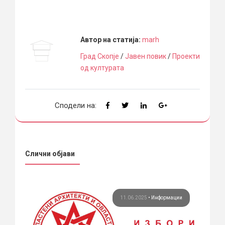
Автор на статија:
marh
Град Скопје
/
Јавен повик
/
Проекти
од културата
Сподели на:
Слични објави
ции
11.06.2025
•
Информации