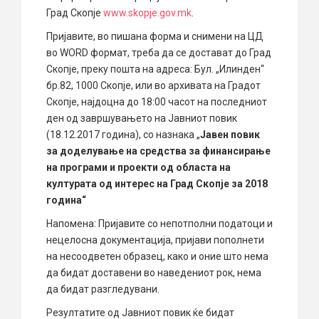
Град Скопје
www.skopje.gov.mk
.
Пријавите, во пишана форма и снимени на ЦД
во WORD формат, треба да се достават до Град
Скопје, преку пошта на адреса: Бул. „Илинден“
бр.82, 1000 Скопје, или во архивата на Градот
Скопје, најдоцна до 18:00 часот на последниот
ден од завршувањето на Јавниот повик
(18.12.2017 година), со назнака „
Јавен повик
за доделување на средства за финансирање
на програми и проекти од областа на
културата од интерес на Град Скопје за 2018
година“
Напомена: Пријавите со непотполни податоци и
нецелосна документација, пријави пополнети
на несоодветен образец, како и оние што нема
да бидат доставени во наведениот рок, нема
да бидат разгледувани.
Резултатите од Јавниот повик ќе бидат