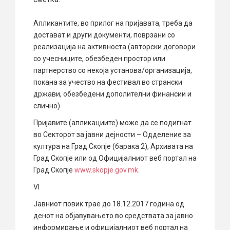
Апликантите, во прилог на пријавата, треба да
достават и други документи, поврзани со
реализација на активноста (авторски договори
со учесниците, обезбеден простор или
партнерство со некоја установа/организација,
покана за учество на фестивал во странски
држави, обезбедени дополителни финансии и
слично)
Пријавите (апликациите) може да се подигнат
во Секторот за јавни дејности – Одделение за
култура на Град Скопје (барака 2), Архивата на
Град Скопје или од Официјалниот веб портал на
Град Скопје
www.skopje.gov.mk
.
VI
Јавниот повик трае до 18.12.2017 година од
денот на објавувањето во средствата за јавно
информирање и официјалниот веб портал на