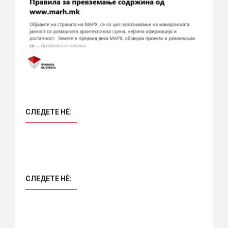
СЛЕДЕТЕ НÈ:
СЛЕДЕТЕ НÈ: