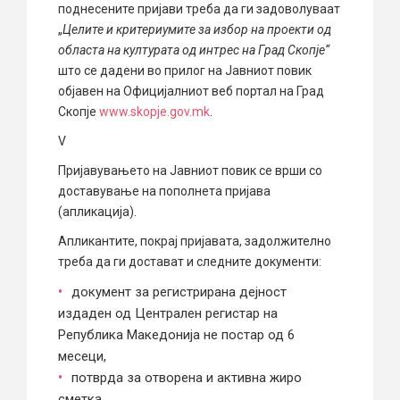
поднесените пријави треба да ги задоволуваат
„
Целите и критериумите за избор на проекти од
областа на културата од интрес на Град Скопје“
што се дадени во прилог на Јавниот повик
објавен на Официјалниот веб портал на Град
Скопје
www.skopje.gov.mk
.
V
Пријавувањето на Јавниот повик се врши со
доставување на пополнета пријава
(апликација).
Апликантите, покрај пријавата, задолжително
треба да ги достават и следните документи:
документ за регистрирана дејност
издаден од Централен регистар на
Република Македонија не постар од 6
месеци,
потврда за отворена и активна жиро
сметка.