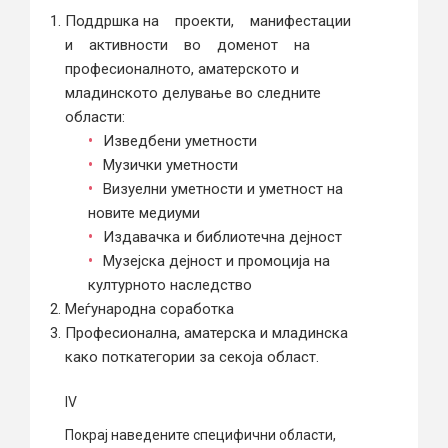
Поддршка на проекти, манифестации
и активности во доменот на
професионалното, аматерското и
младинското делување во следните
области:
Изведбени уметности
Музички уметности
Визуелни уметности и уметност на
новите медиуми
Издавачка и библиотечна дејност
Музејска дејност и промоција на
културното наследство
Меѓународна соработка
Професионална, аматерска и младинска
како поткатегории за секоја област.
IV
Покрај наведените специфични области,