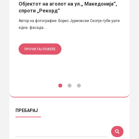
Објектот на аголот на ул.„ Македонија”,
Фото
спроти „Рекорд”
– Ал
хевц
Автор на фотографии: Борис Јурмовски Скопје губи уште
Во про
една фасада...
градски
ПРОЧИТАЈ ПОВЕЌЕ
ПРО
ПРЕБАРАЈ