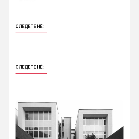
СЛЕДЕТЕ НÈ:
СЛЕДЕТЕ НÈ: