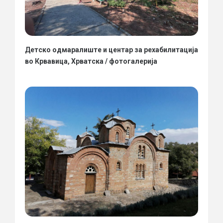
Детско одмаралиште и центар за рехабилитација
во Крвавица, Хрватска / фотогалерија