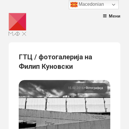
Macedonian
Skip
Мени
to
content
ГТЦ / фотогалерија на
Филип Куновски
15.02.2016
•
Фотографија