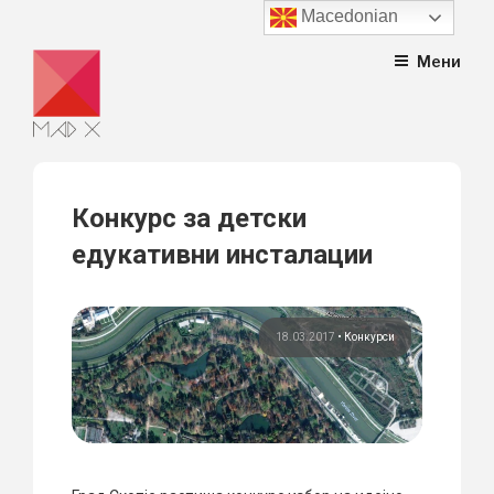
Macedonian
Skip
Мени
to
content
Конкурс за детски
едукативни инсталации
18.03.2017
•
Конкурси