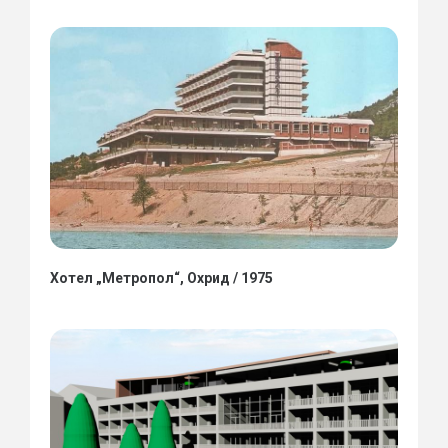
Хотел „Метропол“, Охрид / 1975