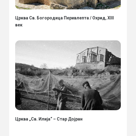
Црква Св. Богородица Перивлепта / Охрид, XIII
век
Црква „Св. Илија“ – Стар Дојран