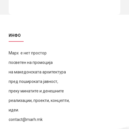
ИНФО
Марх е нет простор
посветен на промоција
на македонската архитектура
пред пошироката јавност,
преку минатите и денешните
реализации, проекти, концепти,
идеи.
contact@marh.mk