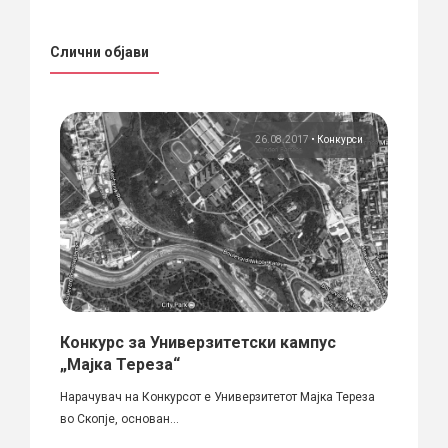
Слични објави
рси
26.08.2017
•
Конкурси
шение
Конкурс за Универзитетски кампус
П О 
вање
„Мајка Тереза“
РЕШ
НА 
Нарачувач на Конкурсот е Универзитетот Мајка Тереза
во Скопје, основан...
Врз ос