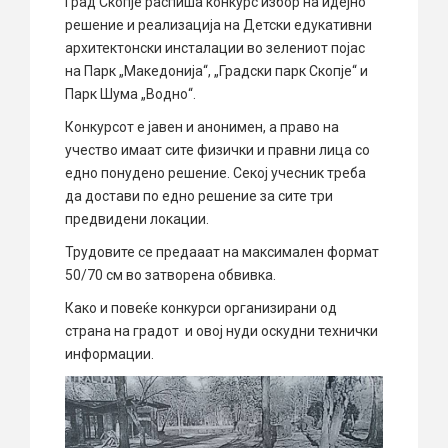
Град Скопје распиша конкурс избор на идејно
решение и реализација на Детски едукативни
архитектонски инсталации во зелениот појас
на Парк „Македонија“, „Градски парк Скопје“ и
Парк Шума „Водно“.
Конкурсот е јавен и анонимен, а право на
учество имаат сите физички и правни лица со
едно понудено решение. Секој учесник треба
да достави по едно решение за сите три
предвидени локации.
Трудовите се предааат на максимален формат
50/70 см во затворена обвивка.
Како и повеќе конкурси организирани од
страна на градот и овој нуди оскудни технички
информации.