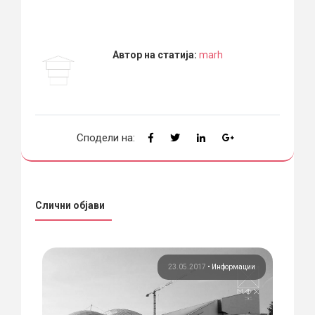
Автор на статија:
marh
Сподели на:
Слични објави
рси
23.05.2017
•
Информации