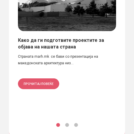
ица
Како да ги подготвите проектите за
СТАВ
објава на нашата страна
АРХИ
наја
копје
Страната marh.mk се бави со презентација на
прав
.
македонската архитектура низ...
обје
АСОЦИ
НОСЕЊ
ПРОЧИТАЈ ПОВЕЌЕ
ПРО