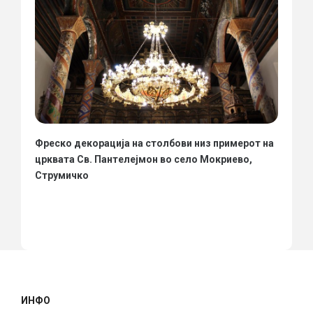
Фреско декорација на столбови низ примерот на
црквата Св. Пантелејмон во село Мокриево,
Струмичко
ИНФО