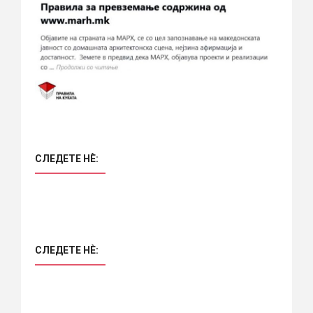
СЛЕДЕТЕ НÈ:
СЛЕДЕТЕ НÈ: