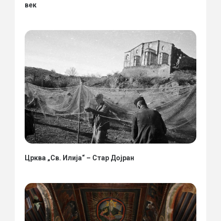
век
Црква „Св. Илија“ – Стар Дојран