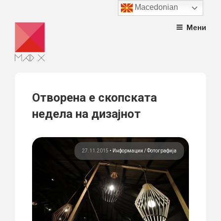
Macedonian
Skip
Мени
to
content
Отворена е скопската
недела на дизајнот
27.11.2015
•
Информации
Фотографија