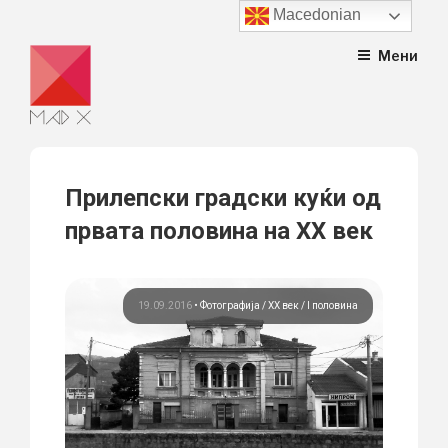
Macedonian
Skip
Мени
to
content
Прилепски градски куќи од
првата половина на XX век
19.09.2016
•
Фотографија
ХХ век / I половина