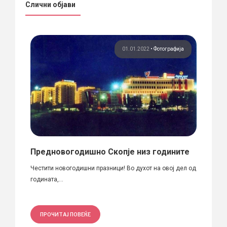
Слични објави
ија
01.01.2022
•
Фотографија
Предновогодишно Скопје низ годините
Конк
„АР
Честити новогодишни празници! Во духот на овој дел од
БИТ
aphy
годината,...
Центар
партне
ПРОЧИТАЈ ПОВЕЌЕ