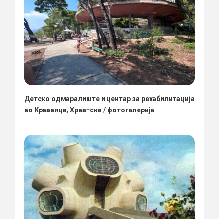
Детско одмаралиште и центар за рехабилитација
во Крвавица, Хрватска / фотогалерија