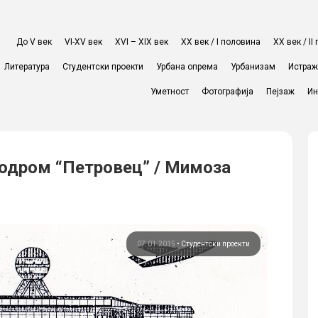
До V век
VI-XV век
XVI – XIX век
ХХ век / I половина
ХХ век / I
Литература
Студентски проекти
Урбана опрема
Урбанизам
Истра
Уметност
Фотографија
Пејзаж
Ин
родром “Петровец” / Мимоза
07.01.2015
•
Студентски проекти