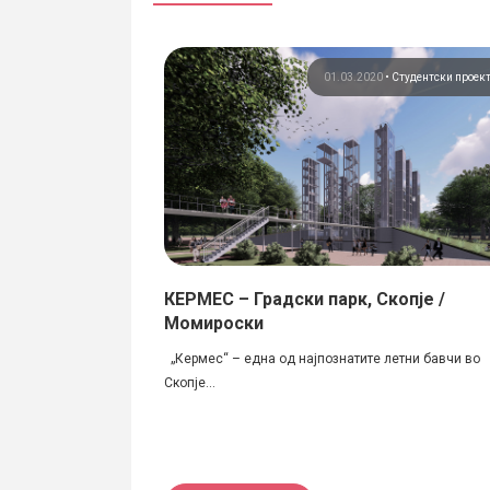
•
Студентски проекти
01.03.2020
•
Студентски проек
 БОНБОНИ И
КЕРМЕС – Градски парк, Скопје /
, АНГЕЛОВ
Момироски
 Томе Димитриевски,
„Кермес“ – една од најпознатите летни бавчи во
...
Скопје...