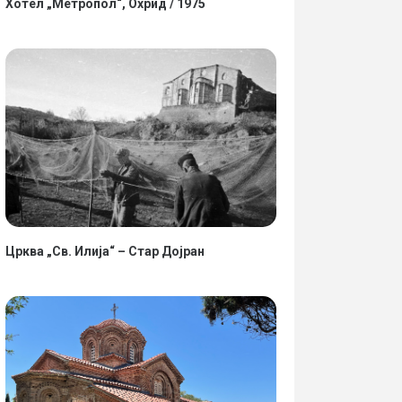
Хотел „Метропол“, Охрид / 1975
Црква „Св. Илија“ – Стар Дојран