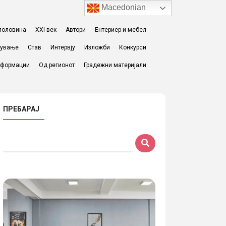
Macedonian
I половина
XXI век
Автори
Ентериер и мебел
жување
Став
Интервју
Изложби
Конкурси
формации
Од регионот
Градежни материјали
ПРЕБАРАЈ