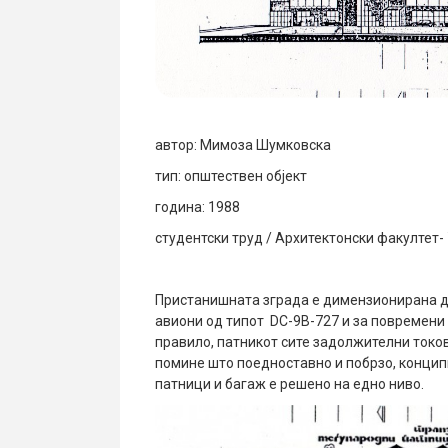
автор: Мимоза Шумковска
тип: општествен објект
година: 1988
студентски труд / Архитектонски факултет-
Пристанишната зграда е димензионирана д
авиони од типот DC-9B-727 и за повремени 
правило, патникот сите задолжителни токо
помине што поедноставно и побрзо, конципи
патници и багаж е решено на едно ниво.