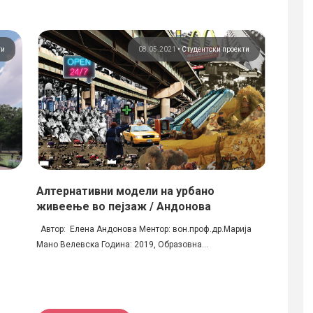
ти
08.05.2021
•
Студентски проекти
Алтернативни модели на урбано
ФАБР
живеење во пејзаж / Aндонова
ВАФЛ
Автор: Елена Андоновa Mентор: вон.проф.др.Марија
Архитек
Мано Велевска Година: 2019, Образовна...
Ангелов