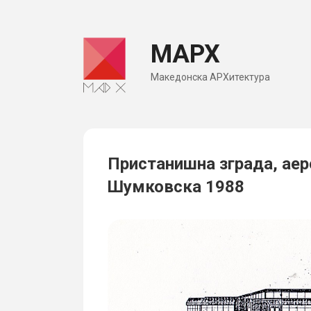
Skip
to
МАРХ
content
Македонска АРХитектура
Пристанишна зграда, ае
Шумковска 1988