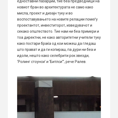
едноставни пазарџии, тие беа предводници на
новиот бран во архитектурата не само како
мисла, проект и дизајн туку и во
воспоставувањето на новите релации помеѓу
проектантот, инвеститорот, изведувачот и
секако општеството. Тие нам ни беа примери и
тоа директни, не како авторитетни учители туку
како постари браќа од кои можеш да гледаш
што прават и да ги копираш, па дури ни беа и
идоли, нешто како селебрити рок звезди,
‘Ролинг стоунси’ и ‘Битлси’“, рече Ралев.