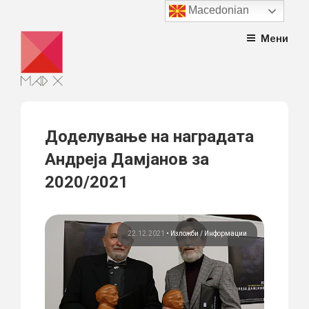
Macedonian
Skip
Мени
to
content
Доделување на наградата
Андреја Дамјанов за
2020/2021
22.12.2021
•
Изложби
Информации