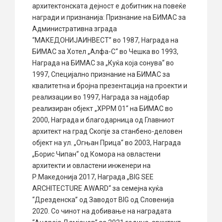
архитектонската дејност е добитник на повеќе
награди и признанија: Признание на БИМАС за
Административна зграда
“МАКЕДОНИЈАИНВЕСТ” во 1987, Награда на
БИМАС за Хотел „Алфа-С“ во Чешка во 1993,
Награда на БИМАС за „Куќа која сонува“ во
1997, Специјално признание на БИМАС за
квалитетна и бројна презентација на проекти и
реализации во 1997, Награда за најдобар
реализиран објект „ХРРМ 01“ на БИМАС во
2000, Награда и благодарница од Главниот
архитект на град Скопје за станбено-деловен
објект на ул. „Огњан Прица“ во 2003, Награда
„Борис Чипан“ од Комора на овластени
архитекти и овластени инженери на
Р.Македонија 2017, Награда „BIG SEE
ARCHITECTURE AWARD“ за семејна куќа
“Дрезденска” од Заводот BIG од Словенија
2020. Со чинот на добивање на наградата