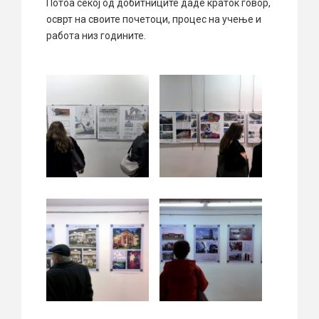
Потоа секој од добитниците даде краток говор,
осврт на своите почетоци, процес на учење и
работа низ годините.