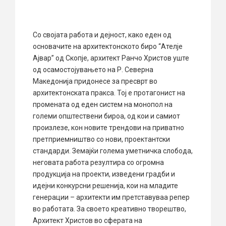
Со својата работа и дејност, како еден од
основачите на архитектонското биро “Ателје
Ајвар” од Скопје, архитект Ранчо Христов уште
од осамостојувањето на Р. Северна
Македонија придонесе за пресврт во
архитектонската пракса. Тој е протагонист на
промената од еден систем на монопол на
големи општествени бироа, од кои и самиот
произлезе, кон новите трендови на приватно
претприемништво со нови, проектантски
стандарди. Земајќи голема уметничка слобода,
неговата работа резултира со огромна
продукција на проекти, изведени градби и
идејни конкурсни решенија, кои на младите
генерации – архитекти им претставуваа репер
во работата. За своето креативно творештво,
Архитект Христов во сферата на