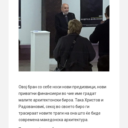
Овој бран со себе носи нови предизвици, нови
приватни финансиери во чие име градат
малите архитектонски бироа. Така Христов и
Радовановиќ, секој во своето биро ги
трасираат новите траги на она што ќе биде
современа македонска архитектура.