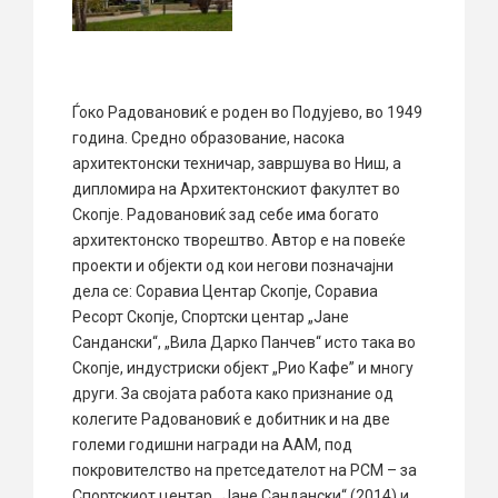
Ѓоко Радовановиќ е роден во Подујево, во 1949
година. Средно образование, насока
архитектонски техничар, завршува во Ниш, а
дипломира на Архитектонскиот факултет во
Скопје. Радовановиќ зад себе има богато
архитектонско творештво. Автор е на повеќе
проекти и објекти од кои негови позначајни
дела се: Соравиа Центар Скопје, Соравиа
Ресорт Скопје, Спортски центар „Јане
Сандански“, „Вила Дарко Панчев“ исто така во
Скопје, индустриски објект „Рио Кафе” и многу
други. За својата работа како признание од
колегите Радовановиќ е добитник и на две
големи годишни награди на ААМ, под
покровителство на претседателот на РСМ – за
Спортскиот центар ,,Јане Сандански“ (2014) и