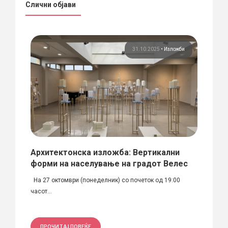
Слични објави
жби
31.10.2025
•
Изложби
 2016
Архитектонска изложба: Вертикални
77 L
форми на населување на градот Велес
„77 li
На 27 октомври (понеделник) со почеток од 19:00
часот...
ПРО
ПРОЧИТАЈ ПОВЕЌЕ