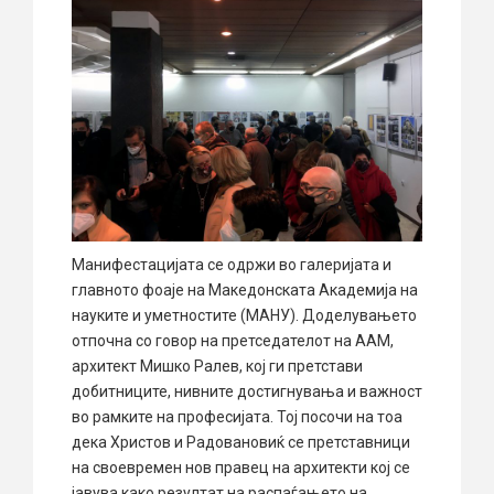
Манифестацијата се одржи во галеријата и
главното фоаје на Македонската Академија на
науките и уметностите (МАНУ). Доделувањето
отпочна со говор на претседателот на ААМ,
архитект Мишко Ралев, кој ги претстави
добитниците, нивните достигнувања и важност
во рамките на професијата. Тој посочи на тоа
дека Христов и Радовановиќ се претставници
на своевремен нов правец на архитекти кој се
јавува како резултат на распаѓањето на