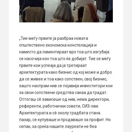
„Тие меѓу првите ја разбраа новата
општествено економска констелација и
наместо да ламентираат врз тоа што изгубија
се насочија кон тоа што ќе добијат. Тие се меѓу
првите кои успеаја да ја третираат
архитектурата како бизнис од кој може и добро
да се живее и тоа како сопствен, свој бизнис,
зашто наспрам нив се појавија инвеститори кои
за свои сопствени средства сакаа да градат.
Оттогаш сè зависеше од нив, нема директори,
референти, работнички совети, СИЗ-ови.
Архитектурата и сè околу градбата стана
пазар, се купуваше и продаваше за профит. Но
сепак, за среќа нашите лауреати не беа