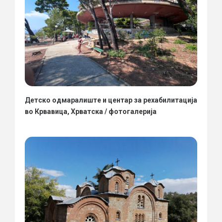
Детско одмаралиште и центар за рехабилитација
во Крвавица, Хрватска / фотогалерија