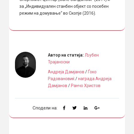
за „Индивидуален станбен објект со посебен
режим на домување“ во Скопје (2016).
Автор на статија:
Љубен
Трајаноски
Андреја Дамјанов
/
Ѓоко
Радовановиќ
/
награда Андреја
Дамјанов
/
Ранчо Христов
Сподели на: