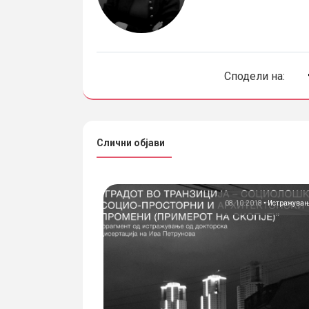
Сподели на:
Слични објави
13.06.2022
•
Конкурси
08.10.2018
•
Истражува