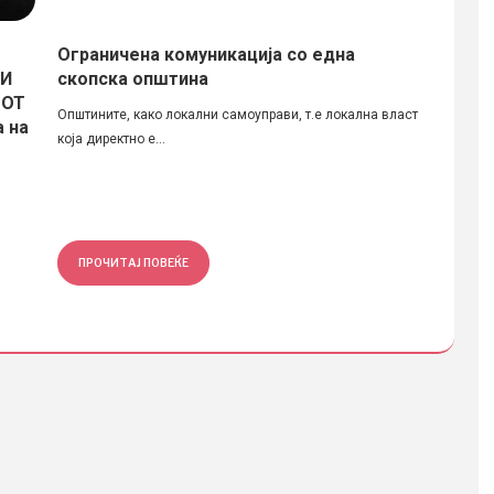
Ограничена комуникација со една
МЕЃУ
 И
скопска општина
КОНК
РОТ
Општините, како локални самоуправи, т.е локална власт
Здружен
а на
која директно е...
при Уни
ПРОЧИТАЈ ПОВЕЌЕ
ПРОЧ