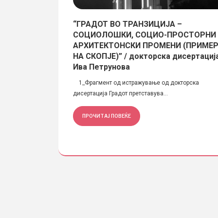
ТОНСКИ
“ГРАДОТ ВО ТРАНЗИЦИЈА –
УЌА 2022
СОЦИОЛОШКИ, СОЦИО-ПРОСТОРНИ
АРХИТЕКТОНСКИ ПРОМЕНИ (ПРИМЕ
ктонскиот факултет
НА СКОПЈЕ)” / докторска дисертациј
газинот...
Ива Петрунова
1_Фрагмент од истражување од докторска
дисертација Градот претставува...
ПРОЧИТАЈ ПОВЕЌЕ