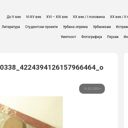
До V век
VI-XV век
XVI – XIX век
ХХ век / I половина
ХХ век / I
Литература
Студентски проекти
Урбана опрема
Урбанизам
Истра
Уметност
Фотографија
Пејзаж
Ин
0338_4224394126157966464_o
14.02.2025
•