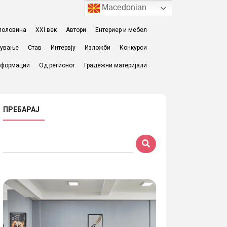
Macedonian
I половина
XXI век
Автори
Ентериер и мебел
жување
Став
Интервју
Изложби
Конкурси
формации
Од регионот
Градежни материјали
ПРЕБАРАЈ