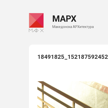
Skip
to
МАРХ
content
Македонска АРХитектура
18491825_152187592452