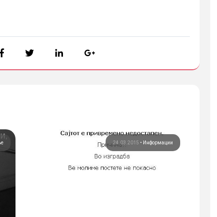
ње
24.03.2015
•
Информации