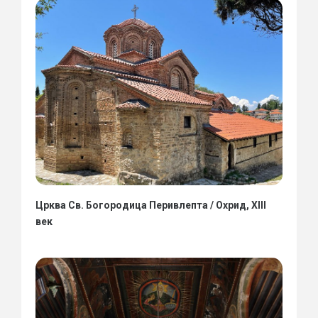
Црква Св. Богородица Перивлепта / Охрид, XIII
век