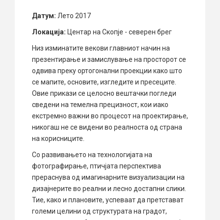
Датум:
Лето 2017
Локација:
Центар на Скопје - северен брег
Низ изминатите векови главниот начин на
презентирање и замислување на просторот се
одвива преку ортогонални проекции како што
се мапите, основите, изгледите и пресеците.
Овие прикази се целосно вештачки погледи
сведени на темелна прецизност, кои иако
екстремно важни во процесот на проектирање,
никогаш не се видени во реалноста од страна
на корисниците.
Со развивањето на технологијата на
фотографирање, птичјата перспектива
прераснува од имагинарните визуализации на
дизајнерите во реални и лесно достапни слики.
Тие, како и плановите, успеваат да претстават
големи целини од структурата на градот,