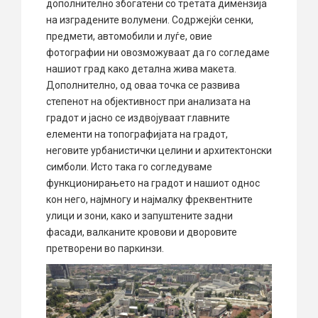
дополнително збогатени со третата димензија
на изградените волумени. Содржејќи сенки,
предмети, автомобили и луѓе, овие
фотографии ни овозможуваат да го согледаме
нашиот град како детална жива макета.
Дополнително, од оваа точка се развива
степенот на објективност при анализата на
градот и јасно се издвојуваат главните
елементи на топографијата на градот,
неговите урбанистички целини и архитектонски
симболи. Исто така го согледуваме
функционирањето на градот и нашиот однос
кон него, најмногу и најмалку фреквентните
улици и зони, како и запуштените задни
фасади, валканите кровови и дворовите
претворени во паркинзи.