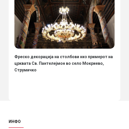
Фреско декорација на столбови низ примерот на
црквата Св. Пантелејмон во село Мокриево,
Струмичко
ИНФО