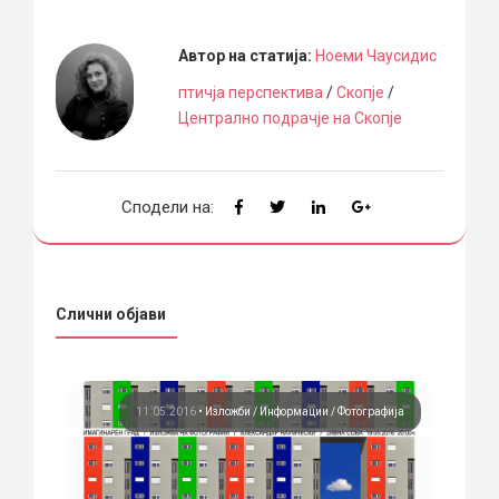
Автор на статија:
Ноеми Чаусидис
птичја перспектива
/
Скопје
/
Централно подрачје на Скопје
Сподели на:
Слични објави
ија
11.05.2016
•
Изложби
Информации
Фотографија