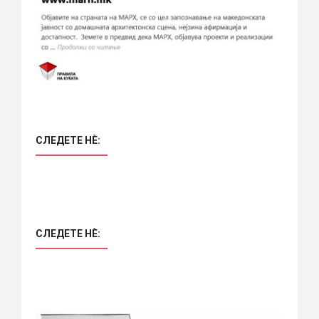
СЛЕДЕТЕ НÈ:
СЛЕДЕТЕ НÈ: