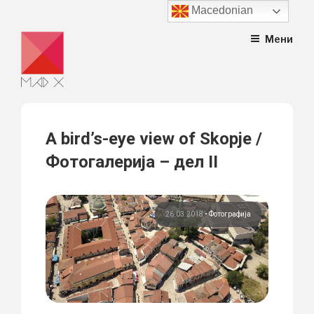
Macedonian
Skip
Мени
to
content
A bird’s-eye view of Skopje /
Фотогалерија – дел II
26.03.2018
•
Фотографија