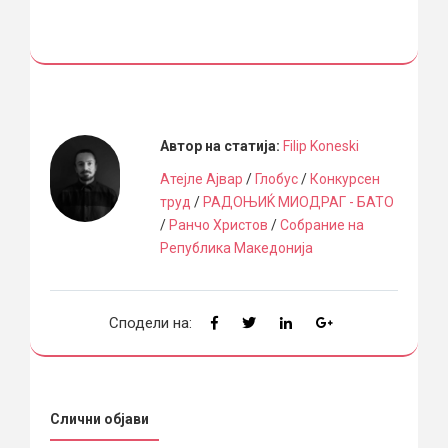
Автор на статија:
Filip Koneski
Атејле Ајвар
/
Глобус
/
Конкурсен
труд
/
РАДОЊИЌ МИОДРАГ - БАТО
/
Ранчо Христов
/
Собрание на
Република Македонија
Сподели на:
Слични објави