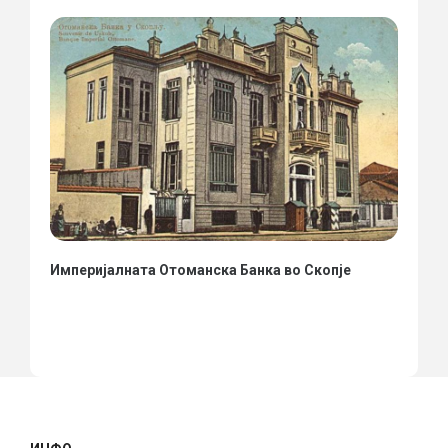
Империјалната Отоманска Банка во Скопје