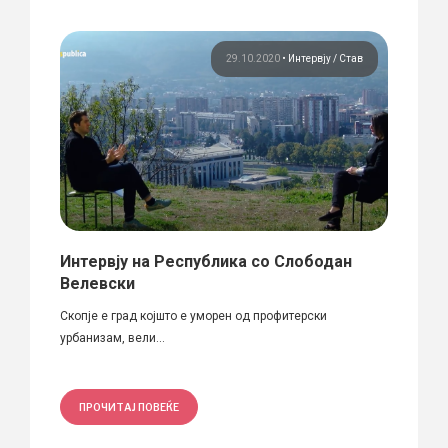
вју
29.10.2020
•
Интервју
Став
од
Интервју на Республика со Слободан
„Идн
Велевски
енте
Мирк
Скопје е град којшто е уморен од профитерски
урбанизам, вели...
Во ден
со арх
ПРОЧИТАЈ ПОВЕЌЕ
ПРО