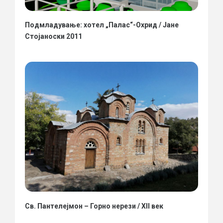
Подмладување: хотел „Палас“-Охрид / Јане
Стојаноски 2011
Св. Пантелејмон – Горно нерези / XII век