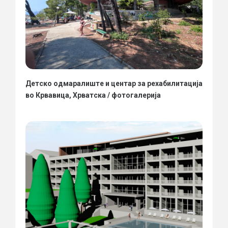
Детско одмаралиште и центар за рехабилитација
во Крвавица, Хрватска / фотогалерија