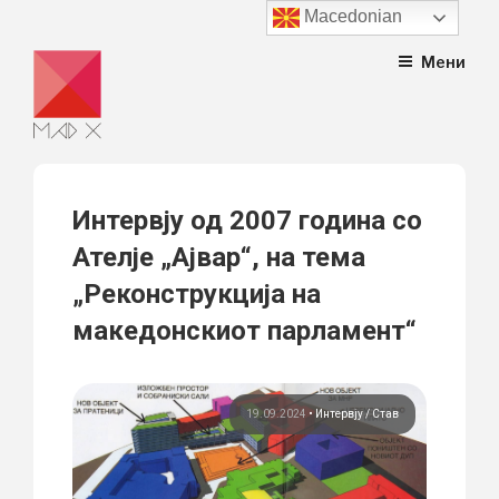
Macedonian
Skip
Мени
to
content
Интервју од 2007 година со
Ателје „Ајвар“, на тема
„Реконструкција на
македонскиот парламент“
19.09.2024
•
Интервју
Став