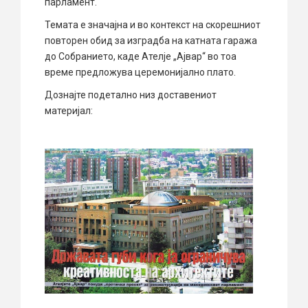
парламент.
Темата е значајна и во контекст на скорешниот
повторен обид за изградба на катната гаража
до Собранието, каде Ателје „Ајвар“ во тоа
време предложува церемонијално плато.
Дознајте подетално низ доставениот
материјал: