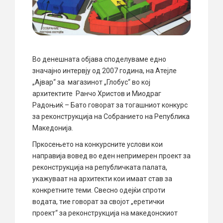
Во денешната објава споделуваме едно
значајно интервју од 2007 година, на Атејле
„Ајвар“ за магазинот „Глобус“ во кој
архитектите Ранчо Христов и Миодраг
Радоњиќ – Бато говорат за тогашниот конкурс
за реконструкција на Собранието на Република
Македонија.
Пркосењето на конкурсните услови кои
направија вовед во еден непримерен проект за
реконструкција на републичката палата,
укажуваат на архитекти кои имаат став за
конкретните теми. Свесно одејќи спроти
водата, тие говорат за својот „еретички
проект“ за реконструкција на македонскиот