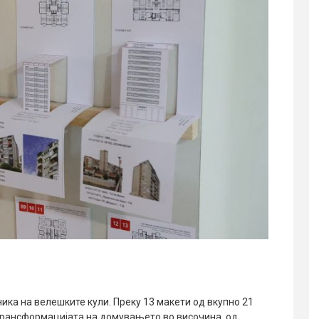
ика на велешките кули. Преку 13 макети од вкупно 21
 трансформацијата на домувањето во височина, од