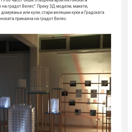
 19:00 часот беше отворена архитектонската
на градот Велес“. Преку 3Д модели, макети,
 домување или кули, стари велешки куќи и Градската
тонската приказна на градот Велес.