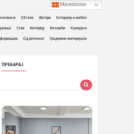
Macedonian
I половина
XXI век
Автори
Ентериер и мебел
жување
Став
Интервју
Изложби
Конкурси
формации
Од регионот
Градежни материјали
ПРЕБАРАЈ