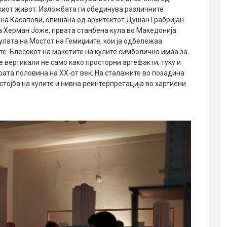
киот живот. Изложбата ги обединува различните
 на Касапови, опишана од архитектот Душан Грабријан
на Херман Јоже, првата станбена кула во Македонија
кулата на Мостот на Гемиџиите, кои ја одбележаа
е. Блесокот на макетите на кулите симболично имаа за
е вертикали не само како просторни артефакти, туку и
рата половина на XX-от век. На сталажите во позадина
тојба на кулите и нивна реинтерпретација во хартиени