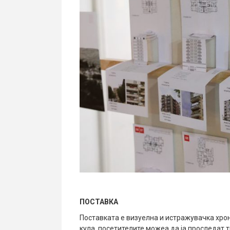
ПОСТАВКА
Поставката е визуелна и истражувачка хрон
кула, посетителите можеа да ја проследат