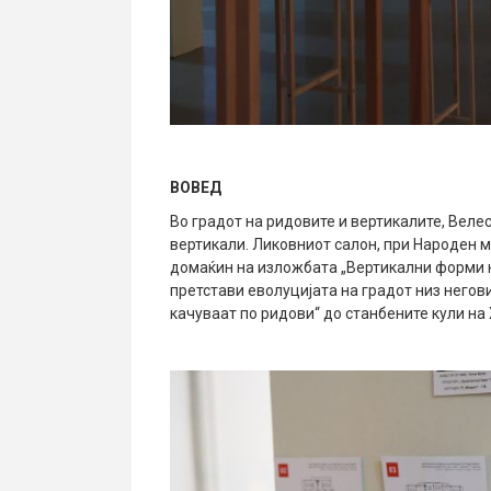
ВОВЕД
Во градот на ридовите и вертикалите, Велес
вертикали. Ликовниот салон, при Народен му
домаќин на изложбата „Вертикални форми н
претстави еволуцијата на градот низ негови
качуваат по ридови“ до станбените кули на 