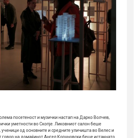
лема посетеност и музички настап на Дарко Волчев,
зички уметности во Скопје. Ликовниот салон беше
 ученици од основните и средните уличишта во Велес и
т говор на домаќинот Ангел Коруновски беше истакнато