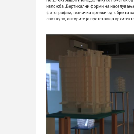
На 27 октомври (понеделник) со почеток од
изложба „Вертикални форми на населување 
фотографии, технички цртежи од објекти за
саат кула, авторите ја претставија архитек