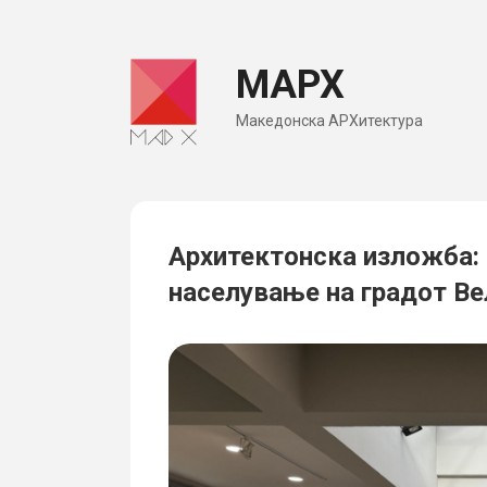
Skip
to
МАРХ
content
Македонска АРХитектура
Архитектонска изложба:
населување на градот Ве