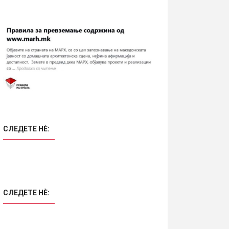
СЛЕДЕТЕ НÈ:
СЛЕДЕТЕ НÈ: