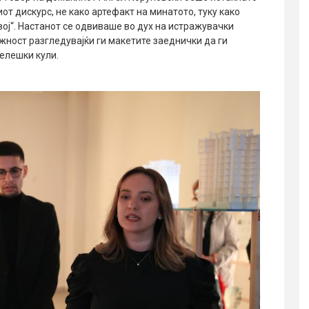
иот дискурс, не како артефакт на минатото, туку како
вој“. Настанот се одвиваше во дух на истражувачки
жност разгледувајќи ги макетите заеднички да ги
елешки кули.