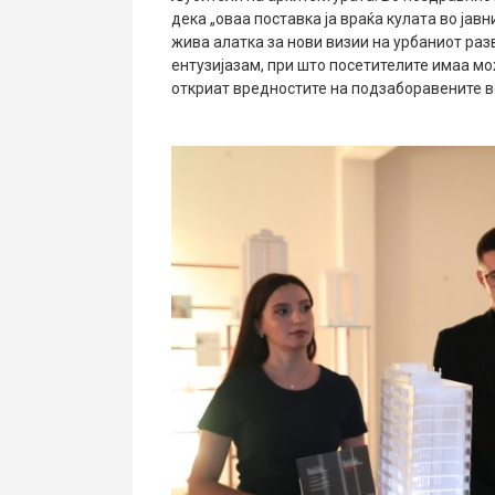
дека „оваа поставка ја враќа кулата во јавн
жива алатка за нови визии на урбаниот раз
ентузијазам, при што посетителите имаа мо
откриат вредностите на подзаборавените в