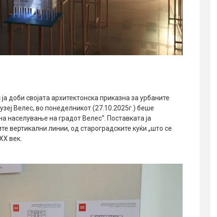
 ја доби својата архитектонска приказна за урбаните
зеј Велес, во понеделникот (27.10.2025г.) беше
а населување на градот Велес“. Поставката ја
те вертикални линии, од староградските куќи „што се
XX век.