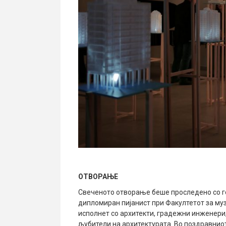
ОТВОРАЊЕ
Свеченото отворање беше проследено со го
дипломиран пијанист при Факултетот за му
исполнет со архитекти, градежни инженери,
љубители на архитектурата. Во поздравнио