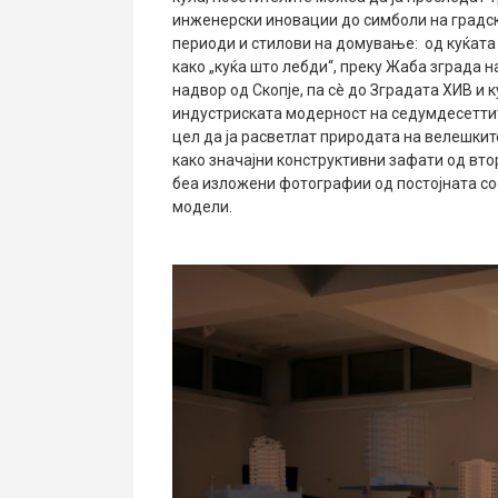
инженерски иновации до симболи на градс
периоди и стилови на домување: од куќата
како „куќа што лебди“, преку Жаба зграда 
надвор од Скопје, па сè до Зградата ХИВ и 
индустриската модерност на седумдесеттит
цел да ја расветлат природата на велешкит
како значајни конструктивни зафати од вто
беа изложени фотографии од постојната сос
модели.